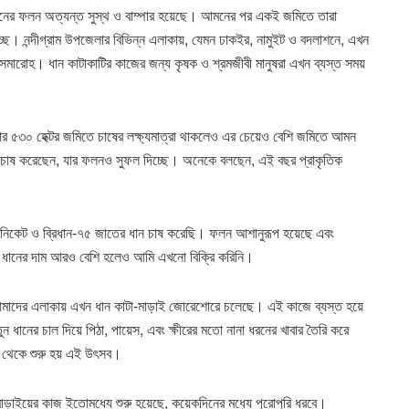
সাধনের ফলন অত্যন্ত সুস্থ ও বাম্পার হয়েছে। আমনের পর একই জমিতে তারা
্ছে। নন্দীগ্রাম উপজেলার বিভিন্ন এলাকায়, যেমন ঢাকইর, নামুইট ও বদলাশনে, এখন
মারোহ। ধান কাটাকাটির কাজের জন্য কৃষক ও শ্রমজীবী মানুষরা এখন ব্যস্ত সময়
র ৫৩০ হেক্টর জমিতে চাষের লক্ষ্যমাত্রা থাকলেও এর চেয়েও বেশি জমিতে আমন
ন চাষ করেছেন, যার ফলনও সুফল দিচ্ছে। অনেকে বলছেন, এই বছর প্রাকৃতিক
িকেট ও ব্রিধান-৭৫ জাতের ধান চাষ করেছি। ফলন আশানুরূপ হয়েছে এবং
েট ধানের দাম আরও বেশি হলেও আমি এখনো বিক্রি করিনি।
ন, আমাদের এলাকায় এখন ধান কাটা-মাড়াই জোরেশোরে চলেছে। এই কাজে ব্যস্ত হয়ে
ানের চাল দিয়ে পিঠা, পায়েস, এবং ক্ষীরের মতো নানা ধরনের খাবার তৈরি করে
ণ থেকে শুরু হয় এই উৎসব।
ড়াইয়ের কাজ ইতোমধ্যে শুরু হয়েছে, কয়েকদিনের মধ্যে পুরোপুরি ধরবে।