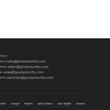
গাযোগ
ধারণঃ
hello@janatarkontho.com
্পাদকঃ
editor@janatarkontho.com
রঃ
news@janatarkontho.com
্ঞাপনঃ
advertise@janatarkontho.com
িনোদন
খেলাধুলা
সারাদেশ
আইন-আদালত
তথ্য প্রযুক্তি
অন্যান্য