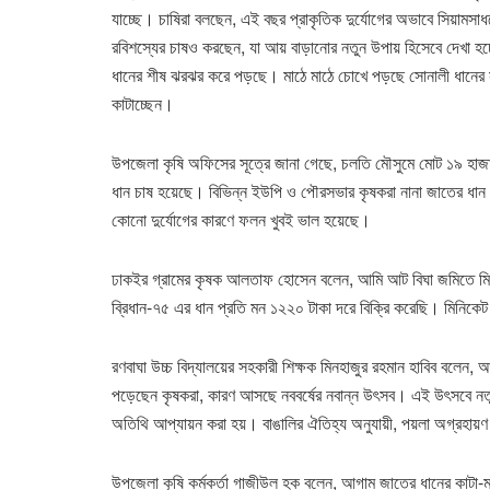
যাচ্ছে। চাষিরা বলছেন, এই বছর প্রাকৃতিক দুর্যোগের অভাবে সিয়াম
রবিশস্যের চাষও করছেন, যা আয় বাড়ানোর নতুন উপায় হিসেবে দেখা হচ
ধানের শীষ ঝরঝর করে পড়ছে। মাঠে মাঠে চোখে পড়ছে সোনালী ধানের স
কাটাচ্ছেন।
উপজেলা কৃষি অফিসের সূত্রে জানা গেছে, চলতি মৌসুমে মোট ১৯ হাজা
ধান চাষ হয়েছে। বিভিন্ন ইউপি ও পৌরসভার কৃষকরা নানা জাতের ধা
কোনো দুর্যোগের কারণে ফলন খুবই ভাল হয়েছে।
ঢাকইর গ্রামের কৃষক আলতাফ হোসেন বলেন, আমি আট বিঘা জমিতে মিন
ব্রিধান-৭৫ এর ধান প্রতি মন ১২২০ টাকা দরে বিক্রি করেছি। মিনিক
রণবাঘা উচ্চ বিদ্যালয়ের সহকারী শিক্ষক মিনহাজুর রহমান হাবিব বলে
পড়েছেন কৃষকরা, কারণ আসছে নববর্ষের নবান্ন উৎসব। এই উৎসবে নতুন ধ
অতিথি আপ্যায়ন করা হয়। বাঙালির ঐতিহ্য অনুযায়ী, পয়লা অগ্রহায়
উপজেলা কৃষি কর্মকর্তা গাজীউল হক বলেন, আগাম জাতের ধানের কাটা-মা