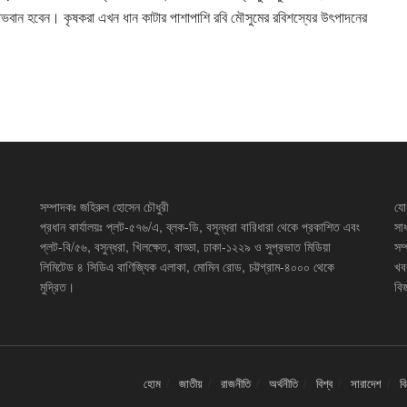
াভবান হবেন। কৃষকরা এখন ধান কাটার পাশাপাশি রবি মৌসুমের রবিশস্যের উৎপাদনের
সম্পাদকঃ জহিরুল হোসেন চৌধুরী
যো
প্রধান কার্যালয়ঃ প্লট-৫৭৬/এ, ব্লক-ডি, বসুন্ধরা বারিধারা থেকে প্রকাশিত এবং
সা
প্লট-বি/৫৬, বসুন্ধরা, খিলক্ষেত, বাড্ডা, ঢাকা-১২২৯ ও সুপ্রভাত মিডিয়া
সম
লিমিটেড ৪ সিডিএ বাণিজ্যিক এলাকা, মোমিন রোড, চট্টগ্রাম-৪০০০ থেকে
খব
মুদ্রিত।
বিজ
হোম
জাতীয়
রাজনীতি
অর্থনীতি
বিশ্ব
সারাদেশ
ব