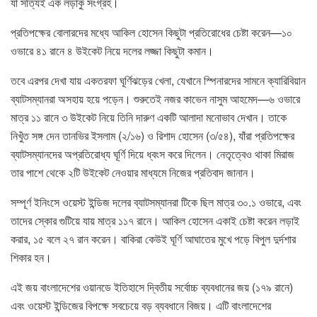
যা সত্যিই এক লড়াকু সংগ্রহ।
প্রতিপক্ষের বোলারদের মধ্যে আকিল হোসেন কিছুটা প্রতিরোধের চেষ্টা করেন—১০
ওভারে ৪১ রানে ৪ উইকেট নিয়ে দলের লজ্জা কিছুটা কমান।
তবে এরপর দেখা যায় একতরফা ঘূর্ণিঝড়ের খেলা, যেখানে স্পিনারদের সামনে ক্যারিবিয়ান
ব্যাটসম্যানরা অসহায় হয়ে পড়েন। শুরুতেই নজর কাভেন নাসুম আহমেদ—৬ ওভারে
মাত্র ১১ রানে ৩ উইকেট নিয়ে তিনি দারুণ একটি আলাদা মনোভাব দেখান। তাকে
নিখুঁত সঙ্গ দেন তানভির ইসলাম (২/১৬) ও রিশাদ হোসেন (৩/৫৪), যাঁরা প্রতিপক্ষের
ব্যাটসম্যানদের অপ্রতিরোধ্য ঘূর্ণি দিয়ে ধ্বংস করে দিলেন। নেতৃত্বেও থাকা মিরাজ
তার পাশে থেকে ২টি উইকেট নেওয়ার মাধ্যমে নিজের প্রতিবাদ জানান।
সম্পূর্ণ ইনিংসে ওয়েস্ট ইন্ডিজ দলের ব্যাটসম্যানরা টিকে ছিল মাত্র ৩০.১ ওভারে, এবং
তাদের স্কোর গুটিয়ে যায় মাত্র ১১৭ রানে। আকিল হোসেন একাই চেষ্টা করেন লড়াই
করার, ১৫ বলে ২৭ রান করেন। বাকিরা কেউই ঘূর্ণি আঘাতের মুখে পড়ে বিপুল দুর্দশার
শিকার হন।
এই জয় বাংলাদেশের ওয়ানডে ইতিহাসে দ্বিতীয় সর্বোচ্চ ব্যবধানের জয় (১৭৯ রানে)
এবং ওয়েস্ট ইন্ডিজের বিপক্ষে সবচেয়ে বড় ব্যবধানে বিজয়। এটি বাংলাদেশের