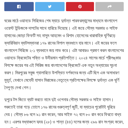
ঘরের মাঠে ওয়ানডে সিরিজের শেষ ম্যাচে দুর্দান্ত পারফরম্যান্সের মাধ্যমে বাংলাদেশ
ওয়েস্ট ইন্ডিজকে দাপটের সাথে হারিয়ে দিয়েছে। এই জয়ে সৌম্য সরকার ও সাইফ
হাসানের জোড়া ফিফটি সহ নাসুম আহমেদ ও রিশাদ হোসেনের ধারাবাহিক ঘূর্ণিঝড়ে
ক্যারিবিয়ান ব্যাটসম্যানরা ১৭৯ রানের বিশাল ব্যবধানে হার মানে। এই জয়ের ফলে
বাংলাদেশ সিরিজে ২-১ ব্যবধানে জয় লাভ করে। এটা আবারও প্রমাণ করল বাংলাদেশের
ওয়ানডে ক্রিকেটের শক্তি ও উদীয়মান প্রতিপত্তি। ২০২৪ সালের মার্চে শ্রীলঙ্কার
বিপক্ষে জয়ের পর এই সিরিজ জয় বাংলাদেশের ক্রিকেটে এক নতুন অধ্যায়ের সূচনা
করল। মিরপুরের সবুজ গ্যালারিতে উপস্থিত দর্শকদের জন্য এটি ছিল এক অসাধারণ
মুহূর্ত, যেখানে মেহেদী হাসান মিরাজের নেতৃত্বে প্রতিপক্ষের বিপক্ষে দুর্দান্ত এক ঘূর্ণি
নৈপুণ্য দেখা গেল।
দুপুরে টস জিতে ব্যাট করতে নামে দুই ওপেনার সৌম্য সরকার ও সাইফ হাসান।
শুরুতেই তারা গড়ে তোলে ১৭৬ রানের গুরুত্বপূর্ণ জুটি, যা ম্যাচের পুরোটাই ঘুরিয়ে
দেয়। সৌম্য ৮৬ বলে ৯১ রান করেন, আর সাইফ ৭২ বলে ৮০ রান করে ফিরতে বাধ্য
হন। এরপর মধ্যাঞ্চলে হৃদয় (২৮) ও শান্ত (৪৪) দলের জন্য ২৯৬ রান সংগ্রহ করেন,