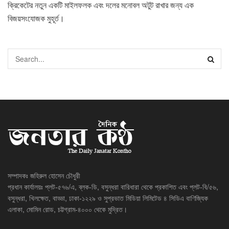
ক্রিকেটের নতুন একটি মাইলফলক এবং দলের মনোবল অটুট রাখার জন্য এক
বিজয়সংযোজক মুহূর্ত।
সম্পাদকঃ জহিরুল হোসেন চৌধুরী
প্রধান কার্যালয়ঃ প্লট-৫৭৬/এ, ব্লক-ডি, বসুন্ধরা বারিধারা থেকে প্রকাশিত এবং প্লট-বি/৫৬,
বসুন্ধরা, খিলক্ষেত, বাড্ডা, ঢাকা-১২২৯ ও সুপ্রভাত মিডিয়া লিমিটেড ৪ সিডিএ বাণিজ্যিক
এলাকা, মোমিন রোড, চট্টগ্রাম-৪০০০ থেকে মুদ্রিত।