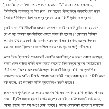
ট্রাক সীমান্ত পেরিয়ে গাজায় প্রবেশ করেছে। তিনি জানান, এখনো প্রায় ৯,০০০
ফিলিস্তিনি ধ্বংসস্তূপের নিচে চাপা পড়ে আছেন, কিন্তু নতুন যন্ত্রপাতিগুলো মূলত
ইসরায়েলি বিহিন্নতা মিশনের জন্য ব্যবহৃত হচ্ছে, ফিলিস্তিনিদের জন্য নয়।
খুদারি বলেন, “ফিলিস্তিনিরা জানেন, যতক্ষণ না সব ইসরায়েলি বন্দির মরদেহ ফেরত
দেওয়া হয়, ততক্ষণ যুদ্ধবিরতিতে কোনো অগ্রগতি হবে না।” সোশ্যাল মিডিয়ায়
ভাইরাল ভিডিওতে দেখা যায়, রাফাহ শহরে এক ইসরায়েলি বন্দির মরদেহ উদ্ধারে
হামাসের কাসাম ব্রিগেডের সহযোগিতা করতে রেড ক্রসের গাড়ি পৌঁছেছে।
অপর দিকে, ইসরায়েলি প্রধানমন্ত্রী বেঞ্জামিন নেতানিয়াহু এক ভাষণে ঘোষণা করেছেন,
গাজায় কোন বাইরের বাহিনী কাজ করতে পারবে তা সিদ্ধান্তের ব্যাপার ইসরায়েলেরই।
তিনি বলেন, “আমরা আমাদের নিরাপত্তা নিজেরাই নিয়ন্ত্রণ করি। আন্তর্জাতিক
সংস্থাগুলোকে জানিয়ে দিয়েছি, গাজায় কোন বাহিনী গ্রহণযোগ্য হবে না।” তিনি আরও
দাবি করেন, এই অবস্থান মার্কিন যুক্তরাষ্ট্রও সমর্থন করছে।
তবে গাজার পুনর্গঠন কাজে সবচেয়ে বড় বাধা হিসেবে দেখা দিয়েছে বিস্ফোরিত না হওয়া
বোমা। ব্রিটিশ সংস্থা হালো ট্রাস্টের মধ্যপ্রাচ্য পরিচালক নিকোলাস টরবেট বলেন,
“গাজা শহরের প্রায় সব অংশে বোমা পড়েছে। অনেক গোলাবারুদ রয়েছে যা আঘাতের