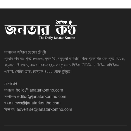
সম্পাদকঃ জহিরুল হোসেন চৌধুরী
প্রধান কার্যালয়ঃ প্লট-৫৭৬/এ, ব্লক-ডি, বসুন্ধরা বারিধারা থেকে প্রকাশিত এবং প্লট-বি/৫৬,
বসুন্ধরা, খিলক্ষেত, বাড্ডা, ঢাকা-১২২৯ ও সুপ্রভাত মিডিয়া লিমিটেড ৪ সিডিএ বাণিজ্যিক
এলাকা, মোমিন রোড, চট্টগ্রাম-৪০০০ থেকে মুদ্রিত।
যোগাযোগ
সাধারণঃ
hello@janatarkontho.com
সম্পাদকঃ
editor@janatarkontho.com
খবরঃ
news@janatarkontho.com
বিজ্ঞাপনঃ
advertise@janatarkontho.com