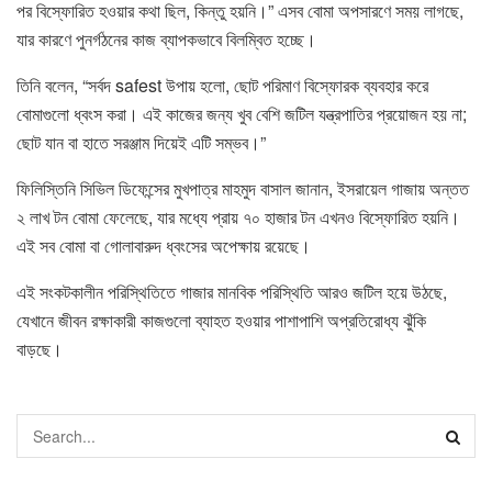
পর বিস্ফোরিত হওয়ার কথা ছিল, কিন্তু হয়নি।” এসব বোমা অপসারণে সময় লাগছে,
যার কারণে পুনর্গঠনের কাজ ব্যাপকভাবে বিলম্বিত হচ্ছে।
তিনি বলেন, “সর্বদ safest উপায় হলো, ছোট পরিমাণ বিস্ফোরক ব্যবহার করে
বোমাগুলো ধ্বংস করা। এই কাজের জন্য খুব বেশি জটিল যন্ত্রপাতির প্রয়োজন হয় না;
ছোট যান বা হাতে সরঞ্জাম দিয়েই এটি সম্ভব।”
ফিলিস্তিনি সিভিল ডিফেন্সের মুখপাত্র মাহমুদ বাসাল জানান, ইসরায়েল গাজায় অন্তত
২ লাখ টন বোমা ফেলেছে, যার মধ্যে প্রায় ৭০ হাজার টন এখনও বিস্ফোরিত হয়নি।
এই সব বোমা বা গোলাবারুদ ধ্বংসের অপেক্ষায় রয়েছে।
এই সংকটকালীন পরিস্থিতিতে গাজার মানবিক পরিস্থিতি আরও জটিল হয়ে উঠছে,
যেখানে জীবন রক্ষাকারী কাজগুলো ব্যাহত হওয়ার পাশাপাশি অপ্রতিরোধ্য ঝুঁকি
বাড়ছে।