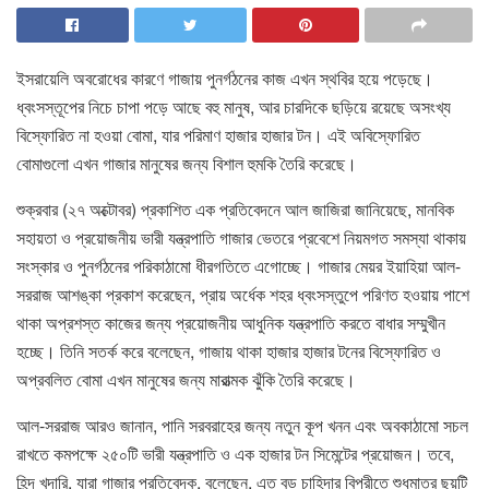
ইসরায়েলি অবরোধের কারণে গাজায় পুনর্গঠনের কাজ এখন স্থবির হয়ে পড়েছে।
ধ্বংসস্তূপের নিচে চাপা পড়ে আছে বহু মানুষ, আর চারদিকে ছড়িয়ে রয়েছে অসংখ্য
বিস্ফোরিত না হওয়া বোমা, যার পরিমাণ হাজার হাজার টন। এই অবিস্ফোরিত
বোমাগুলো এখন গাজার মানুষের জন্য বিশাল হুমকি তৈরি করেছে।
শুক্রবার (২৭ অক্টোবর) প্রকাশিত এক প্রতিবেদনে আল জাজিরা জানিয়েছে, মানবিক
সহায়তা ও প্রয়োজনীয় ভারী যন্ত্রপাতি গাজার ভেতরে প্রবেশে নিয়মগত সমস্যা থাকায়
সংস্কার ও পুনর্গঠনের পরিকাঠামো ধীরগতিতে এগোচ্ছে। গাজার মেয়র ইয়াহিয়া আল-
সররাজ আশঙ্কা প্রকাশ করেছেন, প্রায় অর্ধেক শহর ধ্বংসস্তুপে পরিণত হওয়ায় পাশে
থাকা অপ্রশস্ত কাজের জন্য প্রয়োজনীয় আধুনিক যন্ত্রপাতি করতে বাধার সম্মুখীন
হচ্ছে। তিনি সতর্ক করে বলেছেন, গাজায় থাকা হাজার হাজার টনের বিস্ফোরিত ও
অপ্রবলিত বোমা এখন মানুষের জন্য মারাত্মক ঝুঁকি তৈরি করেছে।
আল-সররাজ আরও জানান, পানি সরবরাহের জন্য নতুন কূপ খনন এবং অবকাঠামো সচল
রাখতে কমপক্ষে ২৫০টি ভারী যন্ত্রপাতি ও এক হাজার টন সিমেন্টের প্রয়োজন। তবে,
হিন্দ খুদারি, যারা গাজার প্রতিবেদক, বলেছেন, এত বড় চাহিদার বিপরীতে শুধুমাত্র ছয়টি