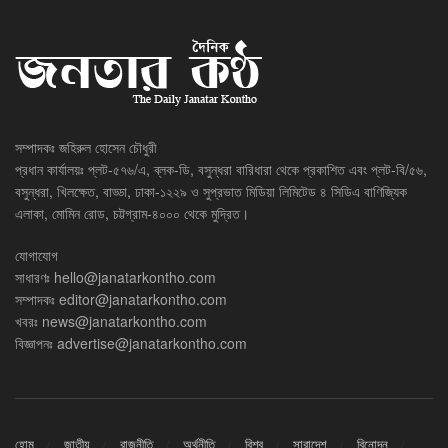
সম্পাদকঃ জহিরুল হোসেন চৌধুরী
প্রধান কার্যালয়ঃ প্লট-৫৭৬/এ, ব্লক-ডি, বসুন্ধরা বারিধারা থেকে প্রকাশিত এবং প্লট-বি/৫৬,
বসুন্ধরা, খিলক্ষেত, বাড্ডা, ঢাকা-১২২৯ ও সুপ্রভাত মিডিয়া লিমিটেড ৪ সিডিএ বাণিজ্যিক
এলাকা, মোমিন রোড, চট্টগ্রাম-৪০০০ থেকে মুদ্রিত।
যোগাযোগ
সাধারণঃ
hello@janatarkontho.com
সম্পাদকঃ
editor@janatarkontho.com
খবরঃ
news@janatarkontho.com
বিজ্ঞাপনঃ
advertise@janatarkontho.com
হোম
জাতীয়
রাজনীতি
অর্থনীতি
বিশ্ব
সারাদেশ
বিনোদন