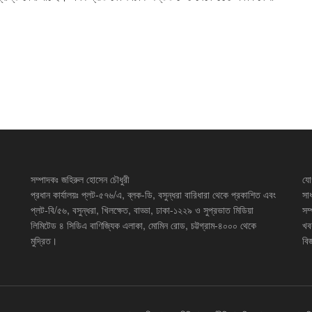
সম্পাদকঃ জহিরুল হোসেন চৌধুরী
যো
প্রধান কার্যালয়ঃ প্লট-৫৭৬/এ, ব্লক-ডি, বসুন্ধরা বারিধারা থেকে প্রকাশিত এবং
সা
প্লট-বি/৫৬, বসুন্ধরা, খিলক্ষেত, বাড্ডা, ঢাকা-১২২৯ ও সুপ্রভাত মিডিয়া
সম
লিমিটেড ৪ সিডিএ বাণিজ্যিক এলাকা, মোমিন রোড, চট্টগ্রাম-৪০০০ থেকে
খব
মুদ্রিত।
বিজ