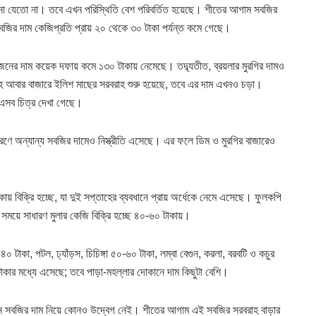
 যেতো না। তবে এখন পরিস্থিতি বেশ পরিবর্তিত হয়েছে। শীতের আগাম সবজির
জির দাম কেজিপ্রতি প্রায় ২০ থেকে ৩০ টাকা পর্যন্ত কমে গেছে।
নের দাম কয়েক দফায় কমে ১৩০ টাকায় নেমেছে। তদ্ব্যতীত, ব্রয়লার মুরগির দামও
াহে আবার বাজারে ইলিশ মাছের সরবরাহ শুরু হয়েছে, তবে এর দাম এখনও চড়া।
ে এসব চিত্র দেখা গেছে।
ারণে অন্যান্য সবজির দামেও নিস্ত্রীতি এসেছে। এর ফলে ডিম ও মুরগির বাজারেও
য় বিক্রি হচ্ছে, যা দুই সপ্তাহের ব্যবধানে প্রায় অর্ধেকে নেমে এসেছে। ফুলকপি
 সময়ে সাধারণ মুলার কেজি বিক্রি হচ্ছে ৪০-৬০ টাকায়।
 টাকা, পটল, ঢ্যাঁড়স, চিচিঙ্গা ৫০-৬০ টাকা, লম্বা বেগুন, করলা, বরবটি ও কচুর
টাকার মধ্যে এসেছে; তবে পাড়া-মহল্লার দোকানে দাম কিছুটা বেশি।
 এখন সবজির দাম নিয়ে কোনও উদ্বেগ নেই। শীতের আগাম এই সবজির সরবরাহ বাড়ার