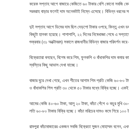
কয়েক সপ্তাহ আগে বাজারে কেজিতে ৬০ টাকার বেশি কোনো সবজি কেনা
সরবরাহ বাড়ার ফলেই দাম অনেকটাই নিম্নে এসেছে। বিভিন্ন ধরনের সব
দুই সপ্তাহ আগে ডিমের দাম ছিল দেড়শো টাকার ওপরে, কিন্তু এখন ডজ
কিছুটা হালকা হয়েছে। পাশাপাশি, ২২ দিনের নিষেধাজ্ঞা শেষে এ সপ্ত
শুক্রবার (৩১ অক্টোবরম) সকালে রাজধানীর বিভিন্ন বাজার পরিদর্শন কর
বিক্রেতারা বলছেন, বিশেষ করে শিম, ফুলকপি ও বাঁধাকপির দাম কমার ক
স্বস্তির কিছু আভাস দেখা যাচ্ছে।
বাজার ঘুরে দেখা গেছে, এখন শীতের আগাম শিম প্রতি কেজি ৬০-৮০ টাকা
ও বাঁধাকপির পিস প্রতি ৩০ থেকে ৫০ টাকার মধ্যে বিক্রি হচ্ছে। একই
আমের কেজি ৪০-৬০ টাকা, আলু ২০ টাকা, কাঁচা পেঁপে ও কচুর মুখি ৩০-৪০
লতি ৬০-৮০ টাকায় বিক্রি হচ্ছে। কাঁচা মরিচের দামও কমে গিয়ে ১০০ 
রামপুরা কাঁচাবাজারের একজন সবজি বিক্রেতা সুজন মোহাম্মদ বলেন,