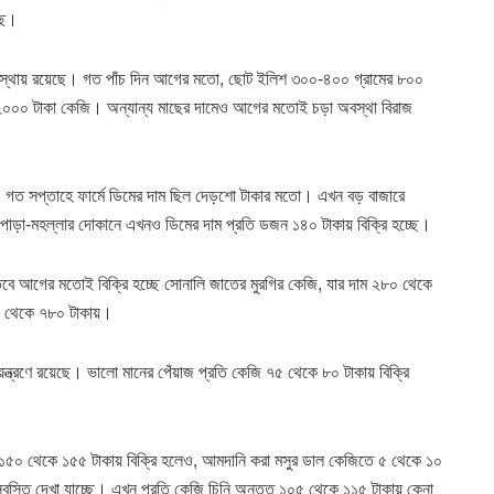
ছে।
অবস্থায় রয়েছে। গত পাঁচ দিন আগের মতো, ছোট ইলিশ ৩০০-৪০০ গ্রামের ৮০০
২০০০ টাকা কেজি। অন্যান্য মাছের দামেও আগের মতোই চড়া অবস্থা বিরাজ
 গত সপ্তাহে ফার্মে ডিমের দাম ছিল দেড়শো টাকার মতো। এখন বড় বাজারে
পাড়া-মহল্লার দোকানে এখনও ডিমের দাম ‎প্রতি ডজন ১৪০ টাকায় বিক্রি হচ্ছে।
বে আগের মতোই বিক্রি হচ্ছে সোনালি জাতের মুরগির কেজি, যার দাম ২৮০ থেকে
০ থেকে ৭৮০ টাকায়।
য়ন্ত্রণে রয়েছে। ভালো মানের পেঁয়াজ প্রতি কেজি ৭৫ থেকে ৮০ টাকায় বিক্রি
লত ১৫০ থেকে ১৫৫ টাকায় বিক্রি হলেও, আমদানি করা মসুর ডাল কেজিতে ৫ থেকে ১০
 স্বস্তি দেখা যাচ্ছে। এখন প্রতি কেজি চিনি অন্তত ১০৫ থেকে ১১৫ টাকায় কেনা