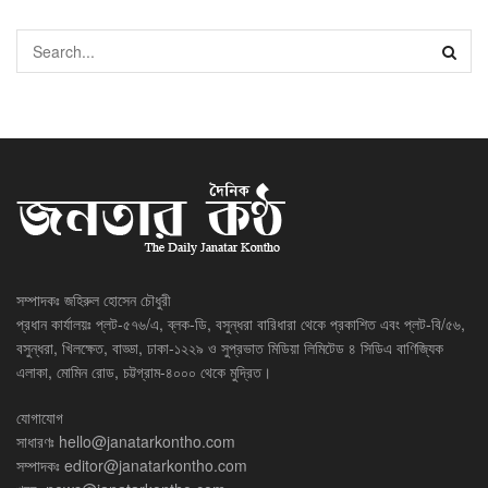
সম্পাদকঃ জহিরুল হোসেন চৌধুরী
প্রধান কার্যালয়ঃ প্লট-৫৭৬/এ, ব্লক-ডি, বসুন্ধরা বারিধারা থেকে প্রকাশিত এবং প্লট-বি/৫৬,
বসুন্ধরা, খিলক্ষেত, বাড্ডা, ঢাকা-১২২৯ ও সুপ্রভাত মিডিয়া লিমিটেড ৪ সিডিএ বাণিজ্যিক
এলাকা, মোমিন রোড, চট্টগ্রাম-৪০০০ থেকে মুদ্রিত।
যোগাযোগ
সাধারণঃ
hello@janatarkontho.com
সম্পাদকঃ
editor@janatarkontho.com