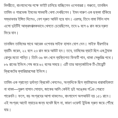
বিপরীতে, বাংলাদেশের পক্ষে ফাইট চালিয়ে যাচ্ছিলেন ওপেনাররা। শুরুতে, তানজিদ
তামিম ও পারভেজ ইমনের সাবধানী খেলা দেখছিলেন। ইমন দারুণ এক ছক্কা হাঁকিয়ে
সম্ভাবনার ইঙ্গিত দিলেও, বেশ দ্রুত আউট হয়ে যান। এরপর, তিনে নামা লিটন দাস
এসো দুইটিই আক্রমণাত্মকভাবে খেলতে চেয়েছিলেন, তবে ৯ বলে ৬ রান করে দ্রুত
ফিরে যান।
তানজিদ তামিমের সাথে আরেক ওপেনার সাইফ হাসান যোগ দেন। সাইফ ধীরগতির
ব্যাটিং করেন, ২২ বলে ২৩ রান করে আউট হন। তবে, তামিমের ব্যাটে ছিল এক ট্র্যাক
রোপুর মতো শান্তি। তিনি ৩৬ বল খেলে ব্যক্তিগত ফিফটি পান, থাকা সেঞ্চুরির পথে।
৮৯ রানের ইনিংস শেষ করে ৬২ বলের সময়ে। এটি তার আন্তর্জাতিক টি-টোয়েন্টি
ক্রিকেটের ক্যারিয়ারসেরা ইনিংস।
তামিম এক প্রান্তে দুর্দান্ত ক্রিকেট খেললেও, অন্যদিকে ছিল ব্যাটারদের ধারাবাহিকতা
না থাকা—নুরুল হাসান সোহান, জাকের আলি কেউই দুই অঙ্কের গণ্ডি পেরতে
পারেননি। ফলে, বড় সংগ্রহের আশা থাকলেও, বাংলাদেশ অলআউট হয় ১৫১ রানে।
এই সংগ্রহ আদৌ ম্যাচের জন্য যথেষ্ট ছিল না, কারণ ওয়েস্ট ইন্ডিজ দ্রুত জয়ে পৌঁছে
যায়।