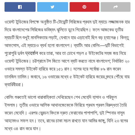
ওয়েস্ট ইন্ডিজের বিপক্ষে অনুষ্ঠিত টি-টোয়েন্টি সিরিজের প্রথম দুই ম্যাচে লজ্জাজনক হার
দিয়ে বাংলাদেশের সিরিজের ভবিষ্যৎ ঝুলিতে ডুবে গিয়েছিল। ফলে আজকের তৃতীয়
ম্যাচটি ছিল শুধুই মানসিকতার লড়াই, যেখানে হার এড়ানোই ছিল বড় চ্যালেঞ্জ। কিন্তু
আফসোস, এই ম্যাচেও ব্যর্থ হলো বাংলাদেশ। ব্যাটিং আর বোলিং—দুটি বিভাগেই
পুরোপুরি দুর্বল प्रदर्शन করে তারা, আর তা চোখে পড়ল ৫ উইকেটের সহজ জয় নিয়ে
ওয়েস্ট ইন্ডিজের। চট্টগ্রামে টস জিতে আগে ব্যাট করতে নামে বাংলাদেশ; নির্ধারিত ২০
ওভারে সমস্ত উইকেট হারিয়ে করে ১৫১ রান। দলের হয়ে সর্বোচ্চ ৮৯ রান করেন
তানজিদ তামিম। জবাবে, ১৬ ওভারের মধ্যে ৫ উইকেট হারিয়ে জয়ের বন্দরে পৌঁছে যায়
ক্যারিবীয়রা।
বোলিং শুরুতেই ভালো ধারাবাহিকতা দেখিয়েছেন শেখ মেহেদি হাসান ও শরিফুল
ইসলাম। তৃতীয় ওভারে আলিক আথানজেকেকে ফিরিয়ে প্রথম প্রবল বিরুদ্ধতা তৈরি
করেন মেহেদি। এরপর ব্রেন্ডন কিংকে দ্রুত ফেরানোর পাশাপাশি, দুই স্পিনার নাসুম
আহমেদও সফল হন। তবে, রানের চাকা সচল রাখতে যান আমির জাঙ্গু, যিনি ২৩ বলের
মধ্যে ৩৪ রান করে যান।