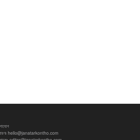
গাযোগ
ধারণঃ
hello@janatarkontho.com
্পাদকঃ
editor@janatarkontho.com