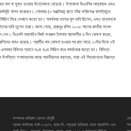
য় নিজের নাম না যুক্ত হওয়ায় উত্তেজনা বেড়েছে। উপজেলা বিএনপির আহ্বায়ক এমএ
্মসূচি পালন করেছেন। সোমবার (৩ অক্টোবর) রাতে তাঁরা ফরিদগঞ্জ বাসস্ট্যান্ডে
মিছিল নিয়ে সেখানে জড়ো হন। সমর্থকরা তাদের মূল দাবি ছিলেন, এমএ হান্নানকে
লের দাবি তুলেন তারা। জানা গেছে, হারুনুর রশিদ ২০০৮ সালের জাতীয় সংসদ
অংশ নেন। বিএনপি মহাসচিব মির্জা ফখরুল ইসলাম আলমগীর এ দিন ঘোষণা করেন,
র রশিদের নামও রয়েছে। প্রার্থীর নাম ঘোষণা হওয়ার পর রাত সাড়ে ১০টার দিকে এই
 এলাকার বিভিন্ন স্থানে খণ্ড খণ্ড মিছিল করে সমর্থকেরা জড়ো হন। বিভিন্ন
উপস্থিত গণমাধ্যমের কাছে স্থানীয়দের বক্তব্য, তারা এই সিদ্ধান্তের বিরুদ্ধে
সম্পাদকঃ জহিরুল হোসেন চৌধুরী
যো
প্রধান কার্যালয়ঃ প্লট-৫৭৬/এ, ব্লক-ডি, বসুন্ধরা বারিধারা থেকে প্রকাশিত এবং
সা
প্লট-বি/৫৬, বসুন্ধরা, খিলক্ষেত, বাড্ডা, ঢাকা-১২২৯ ও সুপ্রভাত মিডিয়া
সম