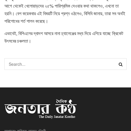
আগে থেকেই খেলোয়াড়দের ২৫% পারিশ্রমিক দেওয়ার কথা থাকলেও, এখনো তা
হয়নি। বেশ কয়েকবার এই বিষয়টি নিয়ে প্রশ্ন ওঠলেও, বিসিবি জানায়, তারা সব অর্থই
পরিশোধের শর্ত পালন করেছে।
এভাবেই, বিপিএলের দ্বাদশ আসরে নানা চ্যালেঞ্জের মধ্য দিয়ে এগিয়ে যাচ্ছে ক্রিকেট
উৎসবের চঞ্চলতা।
সম্পাদকঃ জহিরুল হোসেন চৌধুরী