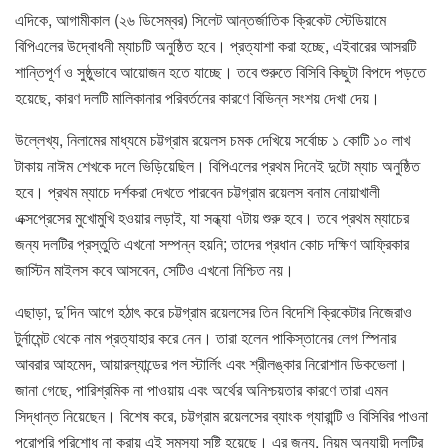
এদিকে, আগামীকাল (২৬ ডিসেম্বর) সিলেট আন্তর্জাতিক ক্রিকেট স্টেডিয়ামে
বিপিএলের উদ্বোধনী ম্যাচটি অনুষ্ঠিত হবে। প্রত্যাশা করা হচ্ছে, এইবারের আসরটি
শান্তিপূর্ণ ও সুষ্ঠুভাবে আয়োজন হতে যাচ্ছে। তবে শুরুতে বিসিবি কিছুটা বিপদে পড়তে
হয়েছে, কারণ দলটি মালিকানার পরিবর্তনের কারণে বিভিন্ন সংশয় দেখা দেয়।
উল্লেখ্য, নিলামের মাধ্যমে চট্টগ্রাম রয়েলস চমক দেখিয়ে সর্বোচ্চ ১ কোটি ১০ লাখ
টাকায় নাঈম শেখকে দলে ভিড়িয়েছিল। বিপিএলের প্রথম দিনেই দুটো ম্যাচ অনুষ্ঠিত
হবে। প্রথম ম্যাচে দর্শকরা দেখতে পারবেন চট্টগ্রাম রয়েলস বনাম নোয়াখালী
এক্সপ্রেসের মুখোমুখি হওয়ার লড়াই, যা সন্ধ্যা ৭টায় শুরু হবে। তবে প্রথম ম্যাচের
জন্য দলটির প্রস্তুতি এখনো সম্পন্ন হয়নি; তাদের প্রধান কোচ দক্ষিণ আফ্রিকার
জাস্টিন মাইলস কবে আসবেন, সেটিও এখনো নিশ্চিত নয়।
এছাড়া, দু’দিন আগে হঠাৎ করে চট্টগ্রাম রয়েলসের তিন বিদেশি ক্রিকেটার নিজেরাও
টুর্নামেন্ট থেকে নাম প্রত্যাহার করে নেন। তারা হলেন পাকিস্তানের লেগ স্পিনার
আবরার আহমেদ, আয়ারল্যান্ডের পল স্টার্লিং এবং শ্রীলঙ্কার নিরোশান ডিকভেলা।
জানা গেছে, পারিশ্রমিক না পাওয়ায় এবং অর্থের অনিশ্চয়তার কারণে তারা এমন
সিদ্ধান্ত নিয়েছেন। বিশেষ করে, চট্টগ্রাম রয়েলসের ব্যাংক গ্যারান্টি ও বিসিবির পাওনা
পুরোপুরি পরিশোধ না করায় এই সমস্যা সৃষ্টি হয়েছে। এর জন্য, নিয়ম অনুযায়ী দলটির