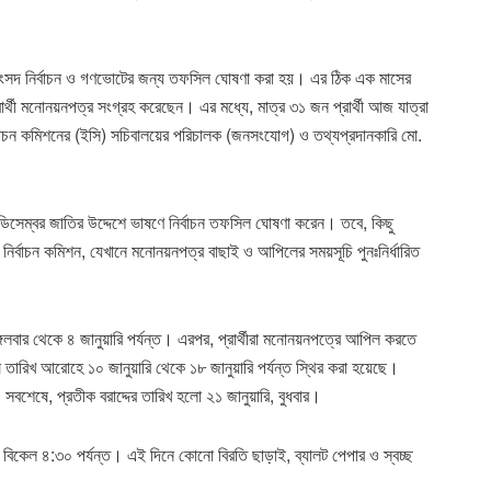
ংসদ নির্বাচন ও গণভোটের জন্য তফসিল ঘোষণা করা হয়। এর ঠিক এক মাসের
র্থী মনোনয়নপত্র সংগ্রহ করেছেন। এর মধ্যে, মাত্র ৩১ জন প্রার্থী আজ যাত্রা
বাচন কমিশনের (ইসি) সচিবালয়ের পরিচালক (জনসংযোগ) ও তথ্যপ্রদানকারি মো.
১ ডিসেম্বর জাতির উদ্দেশে ভাষণে নির্বাচন তফসিল ঘোষণা করেন। তবে, কিছু
 নির্বাচন কমিশন, যেখানে মনোনয়নপত্র বাছাই ও আপিলের সময়সূচি পুনঃনির্ধারিত
্গলবার থেকে ৪ জানুয়ারি পর্যন্ত। এরপর, প্রার্থীরা মনোনয়নপত্রে আপিল করতে
ষ তারিখ আরোহে ১০ জানুয়ারি থেকে ১৮ জানুয়ারি পর্যন্ত স্থির করা হয়েছে।
ার। সবশেষে, প্রতীক বরাদ্দের তারিখ হলো ২১ জানুয়ারি, বুধবার।
ে বিকেল ৪:৩০ পর্যন্ত। এই দিনে কোনো বিরতি ছাড়াই, ব্যালট পেপার ও স্বচ্ছ