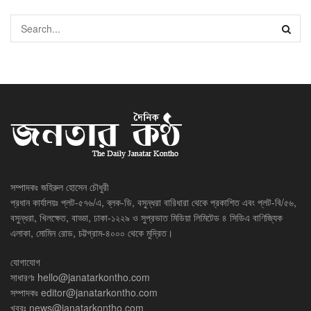
সম্পাদকঃ জহিরুল হোসেন চৌধুরী
প্রধান কার্যালয়ঃ প্লট-৫৭৬/এ, ব্লক-ডি, বসুন্ধরা বারিধারা থেকে প্রকাশিত এবং প্লট-বি/৫৬,
বসুন্ধরা, খিলক্ষেত, বাড্ডা, ঢাকা-১২২৯ ও সুপ্রভাত মিডিয়া লিমিটেড ৪ সিডিএ বাণিজ্যিক
এলাকা, মোমিন রোড, চট্টগ্রাম-৪০০০ থেকে মুদ্রিত।
যোগাযোগ
সাধারণঃ
hello@janatarkontho.com
সম্পাদকঃ
editor@janatarkontho.com
খবরঃ
news@janatarkontho.com