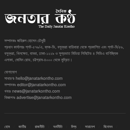
সম্পাদকঃ জহিরুল হোসেন চৌধুরী
প্রধান কার্যালয়ঃ প্লট-৫৭৬/এ, ব্লক-ডি, বসুন্ধরা বারিধারা থেকে প্রকাশিত এবং প্লট-বি/৫৬,
বসুন্ধরা, খিলক্ষেত, বাড্ডা, ঢাকা-১২২৯ ও সুপ্রভাত মিডিয়া লিমিটেড ৪ সিডিএ বাণিজ্যিক
এলাকা, মোমিন রোড, চট্টগ্রাম-৪০০০ থেকে মুদ্রিত।
যোগাযোগ
সাধারণঃ
hello@janatarkontho.com
সম্পাদকঃ
editor@janatarkontho.com
খবরঃ
news@janatarkontho.com
বিজ্ঞাপনঃ
advertise@janatarkontho.com
হোম
জাতীয়
রাজনীতি
অর্থনীতি
বিশ্ব
সারাদেশ
বিনোদন