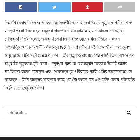
বিএনপি চেয়ারপারসন ও সাবেক প্রধানমন্ত্রী বেগম খালেদা জিয়ার মৃত্যুতে গভীর শোক
ও দুঃখ প্রকাশ করেছেন বসুন্ধরা গ্রুপের চেয়ারম্যান আহমেদ আকবর সোবহান।
শোকবার্তায় তিনি বলেন, জনাবা খালেদা জিয়া বাংলাদেশের রাজনীতিতে একজন
কিংবদন্তি ও প্রভাবশালী ব্যক্তিত্ব ছিলেন। তাঁর দীর্ঘ রাজনৈতিক জীবন এবং ত্যাগ
মানুষের মনে চিরস্মরণীয় হয়ে থাকবে। তাঁর মৃত্যুতে বাংলাদেশের রাজনৈতিক অঙ্গনে এক
অপূরণীয় শূন্যতার সৃষ্টি হলো। বসুন্ধরা গ্রুপের চেয়ারম্যান মরহুমার বিদেহী আত্মার
মাগফিরাত কামনা করেছেন এবং শোকসন্তপ্ত পরিবারের প্রতি গভীর সমবেদনা জ্ঞাপন
করেছেন। তিনি আল্লাহ তায়ালার কাছে প্রার্থনা করেন যেন এই কঠিন সময়ে পরিবারটির
ধৈর্য্য ও সাহসবৃদ্ধি ঘটান।