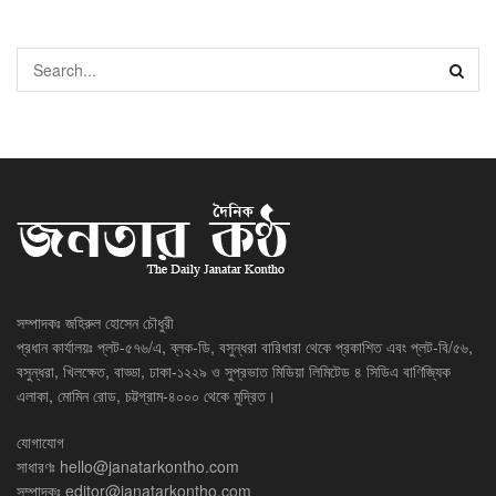
সম্পাদকঃ জহিরুল হোসেন চৌধুরী
প্রধান কার্যালয়ঃ প্লট-৫৭৬/এ, ব্লক-ডি, বসুন্ধরা বারিধারা থেকে প্রকাশিত এবং প্লট-বি/৫৬,
বসুন্ধরা, খিলক্ষেত, বাড্ডা, ঢাকা-১২২৯ ও সুপ্রভাত মিডিয়া লিমিটেড ৪ সিডিএ বাণিজ্যিক
এলাকা, মোমিন রোড, চট্টগ্রাম-৪০০০ থেকে মুদ্রিত।
যোগাযোগ
সাধারণঃ
hello@janatarkontho.com
সম্পাদকঃ
editor@janatarkontho.com