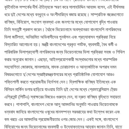
কূটনৈতিক সম্পর্কের দীর্ঘ ঐতিহ্যকে স্মরণ করে সালাহউদ্দিন আহমদ বলেন, এই দীর্ঘসময়
ধরে দুই দেশের মধ্যে বন্ধুত্ব ও অংশীদারিত্ব বজায় রয়েছে। সাম্প্রতিক বছরগুলোতে
বাণিজ্য, বিনিয়োগ, সংযোগ ব্যবস্থা এবং জনগণের মধ্যে যোগাযোগ বৃদ্ধি পাওয়ায়
তিনি সন্তুষ্টি প্রকাশ করেন। বৈঠকে ভিয়েতনামে অবস্থানরত বাংলাদেশি নাগরিকদের
ভিসা জটিলতা, অনিয়মিত অভিবাসীদের পুনর্বাসন এবং প্রত্যাবাসন প্রক্রিয়া নিয়ে
বিস্তারিত আলোচনা হয়। মন্ত্রী বাংলাদেশের প্রকৃত পর্যটক, ব্যবসায়ী, বৈধ কর্মী ও
পারিবারিক ভিসাপ্রত্যাশী নাগরিকদের জন্য ভিয়েতনামের ভিসা প্রক্রিয়া সহজ ও শিথিল
করার অনুরোধ জানান। এছাড়া, আইনপ্রয়োগকারী সংস্থাগুলোর মধ্যে পারস্পরিক
সহযোগিতা জোরদার, মানবপাচার, মাদক চোরাচালান ও আন্তর্জাতিক অপরাধ দমন
বিষয়গুলোতে দু’দেশের স্বরাষ্ট্রমন্ত্রণালয়ের মধ্যে প্রাতিষ্ঠানিক যোগাযোগ আরও
শক্তিশালী করতে প্রয়োজনীয় নির্দেশনা দেন। দ্বিপাক্ষিক বাণিজ্য ইতিমধ্যে এক
বিলিয়ন মার্কিন ডলার ছাড়িয়ে যাওয়ায় তিনি দুই দেশের মধ্যে প্রেফারেন্সিয়াল ট্রেড
এগ্রিমেন্ট (পিটিএ) স্বাক্ষরের বিষয়েও গুরুত্ব দেন, যা দ্রুত বাণিজ্য বৃদ্ধিতে সহায়তা
করবে। পাশাপাশি, বাংলাদেশ থেকে আলু আমদানির অনুমতি পাওয়ায় ভিয়েতনামকে
ধন্যবাদ জানিয়ে বাংলাদেশের ওষুধের মানসম্পন্ন সরবরাহের কথা উল্লেখ করেন এবং
কম খরচে এর আমদানির প্রয়োজনীয়তার ওপর জোর দেন। একই সঙ্গে, বাংলাদেশে
বিনিয়োগের জন্য ভিয়েতনামের ব্যবসায়ী ও উদ্যোক্তাদের আহ্বান জানান তিনি, যাতে