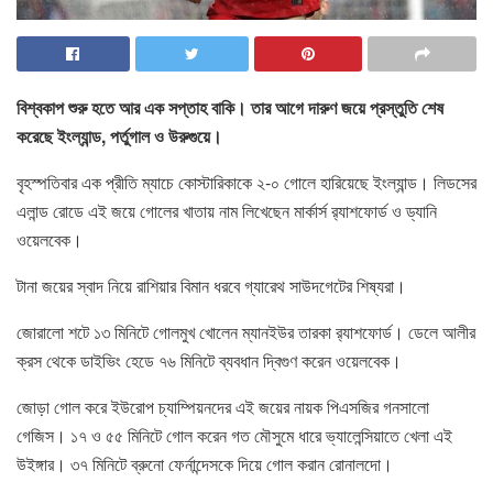
বিশ্বকাপ শুরু হতে আর এক সপ্তাহ বাকি। তার আগে দারুণ জয়ে প্রস্তুতি শেষ
করেছে ইংল্যান্ড, পর্তুগাল ও উরুগুয়ে।
বৃহস্পতিবার এক প্রীতি ম্যাচে কোস্টারিকাকে ২-০ গোলে হারিয়েছে ইংল্যান্ড। লিডসের
এলান্ড রোডে এই জয়ে গোলের খাতায় নাম লিখেছেন মার্কার্স র‌্যাশফোর্ড ও ড্যানি
ওয়েলবেক।
টানা জয়ের স্বাদ নিয়ে রাশিয়ার বিমান ধরবে গ্যারেথ সাউদগেটের শিষ্যরা।
জোরালো শটে ১৩ মিনিটে গোলমুখ খোলেন ম্যানইউর তারকা র‌্যাশফোর্ড। ডেলে আলীর
ক্রস থেকে ডাইভিং হেডে ৭৬ মিনিটে ব্যবধান দ্বিগুণ করেন ওয়েলবেক।
জোড়া গোল করে ইউরোপ চ্যাম্পিয়নদের এই জয়ের নায়ক পিএসজির গনসালো
গেজিস। ১৭ ও ৫৫ মিনিটে গোল করেন গত মৌসুমে ধারে ভ্যালেন্সিয়াতে খেলা এই
উইঙ্গার। ৩৭ মিনিটে ব্রুনো ফের্নান্দেসকে দিয়ে গোল করান রোনালদো।