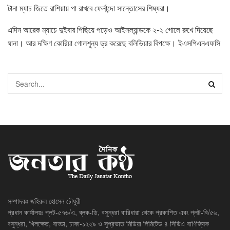
টানা ম্যাচ জিতে রাশিয়ায় পা রাখবে ফের্নান্দো সান্তোসের শিষ্যরা।
এদিন আরেক ম্যাচে দুইবার পিছিয়ে পড়েও আইসল্যান্ডকে ২-২ গোলে রুখে দিয়েছে
ঘানা। আর দক্ষিণ কোরিয়া গোলশূন্য ড্র করেছে বলিভিয়ার বিপক্ষে। ইএসপিএনএফসি
সম্পাদকঃ জহিরুল হোসেন চৌধুরী
প্রধান কার্যালয়ঃ প্লট-৫৭৬/এ, ব্লক-ডি, বসুন্ধরা বারিধারা থেকে প্রকাশিত এবং প্লট-বি/৫৬,
বসুন্ধরা, খিলক্ষেত, বাড্ডা, ঢাকা-১২২৯ ও সুপ্রভাত মিডিয়া লিমিটেড ৪ সিডিএ বাণিজ্যিক