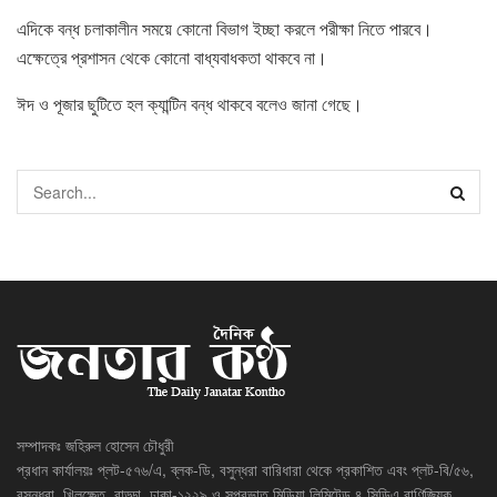
এদিকে বন্ধ চলাকালীন সময়ে কোনো বিভাগ ইচ্ছা করলে পরীক্ষা নিতে পারবে।
এক্ষেত্রে প্রশাসন থেকে কোনো বাধ্যবাধকতা থাকবে না।
ঈদ ও পূজার ছুটিতে হল ক্যান্টিন বন্ধ থাকবে বলেও জানা গেছে।
সম্পাদকঃ জহিরুল হোসেন চৌধুরী
প্রধান কার্যালয়ঃ প্লট-৫৭৬/এ, ব্লক-ডি, বসুন্ধরা বারিধারা থেকে প্রকাশিত এবং প্লট-বি/৫৬,
বসুন্ধরা, খিলক্ষেত, বাড্ডা, ঢাকা-১২২৯ ও সুপ্রভাত মিডিয়া লিমিটেড ৪ সিডিএ বাণিজ্যিক