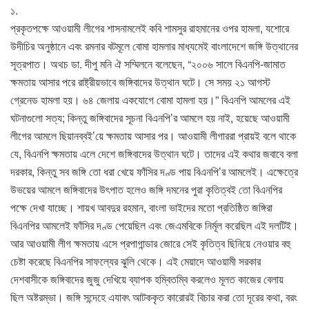
১.
প্রকৃতপক্ষে আওয়ামী লীগের শাসনামলেই কবি শামসুর রাহমানের ওপর হামলা, যশোরে
উদীচির অনুষ্ঠানে এবং রমনার বটমূলে বোমা হামলার মাধ্যমেই বাংলাদেশে জঙ্গি উত্থানের
সূত্রপাত। অথচ ডা. দীপু মনি ঐ সম্মিলনে বলেছেন, “২০০৬ সালে বিএনপি-জামাত
ক্ষমতায় আসার পরে রাষ্ট্রীয়ভাবে জঙ্গিবাদের উত্থান ঘটে। সে সময় ২১ আগস্ট
গ্রেনেড হামলা হয়। ৬৪ জেলায় একযোগে বোমা হামলা হয়।” বিএনপি আমলের এই
ঘটনাগুলো সত্য; কিন্তু জঙ্গিবাদের সূচনা বিএনপি’র আমলে হয় নাই, হয়েছে আওয়ামী
লীগের আমলে ছিয়ানব্বই’য়ে ক্ষমতায় আসার পর। আওয়ামী লীগাররা প্রায়ই বলে থাকে
যে, বিএনপি ক্ষমতায় এলে দেশে জঙ্গিবাদের উত্থান ঘটে। তাদের এই কথার জবাবে বলা
দরকার, কিন্তু সব জঙ্গি তো ধরা খেয়ে ফাঁসির দণ্ড পায় বিএনপি’র আমলেই। এক্ষেত্রে
উভয়ের আমলে জঙ্গিবাদের উৎপাত হলেও জঙ্গি দমনের পুরা কৃতিত্বই তো বিএনপির
পক্ষে দেখা যাচ্ছে। শায়খ আবদুর রহমান, বাংলা ভাইদের মতো প্রতিষ্ঠিত জঙ্গিরা
বিএনপির আমলেই ফাঁসির দণ্ড পেয়েছিল এবং জেএমবিকে নির্মূল করেছিল এই দলটিই।
আর আওয়ামী লীগ ক্ষমতায় এসে প্রপাগান্ডার জোরে সেই কৃতিত্ব ছিনিয়ে নেওয়ার বহু
চেষ্টা করেছে বিএনপির সাফল্যের ঝুলি থেকে। এই মেয়াদে আওয়ামী সরকার
দেশবাসীকে জঙ্গিবাদের জুজু দেখিয়ে ব্যাপক হম্বিতম্বি করলেও মূলত কাজের বেলায়
ছিল অষ্টরম্ভা। জঙ্গি সন্দেহে এযাবৎ আটককৃত কারোরই বিচার করা তো দূরের কথা, বরং