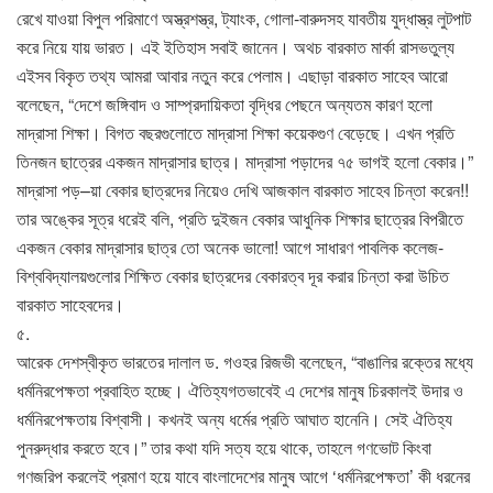
রেখে যাওয়া বিপুল পরিমাণে অস্ত্রশস্ত্র, ট্যাংক, গোলা-বারুদসহ যাবতীয় যুদ্ধাস্ত্র লুটপাট
করে নিয়ে যায় ভারত। এই ইতিহাস সবাই জানেন। অথচ বারকাত মার্কা রাসভতুল্য
এইসব বিকৃত তথ্য আমরা আবার নতুন করে পেলাম। এছাড়া বারকাত সাহেব আরো
বলেছেন, “দেশে জঙ্গিবাদ ও সাম্প্রদায়িকতা বৃদ্ধির পেছনে অন্যতম কারণ হলো
মাদ্রাসা শিক্ষা। বিগত বছরগুলোতে মাদ্রাসা শিক্ষা কয়েকগুণ বেড়েছে। এখন প্রতি
তিনজন ছাত্রের একজন মাদ্রাসার ছাত্র। মাদ্রাসা পড়াদের ৭৫ ভাগই হলো বেকার।”
মাদ্রাসা পড়–য়া বেকার ছাত্রদের নিয়েও দেখি আজকাল বারকাত সাহেব চিন্তা করেন!!
তার অঙ্কের সূত্র ধরেই বলি, প্রতি দুইজন বেকার আধুনিক শিক্ষার ছাত্রের বিপরীতে
একজন বেকার মাদ্রাসার ছাত্র তো অনেক ভালো! আগে সাধারণ পাবলিক কলেজ-
বিশ্ববিদ্যালয়গুলোর শিক্ষিত বেকার ছাত্রদের বেকারত্ব দূর করার চিন্তা করা উচিত
বারকাত সাহেবদের।
৫.
আরেক দেশস্বীকৃত ভারতের দালাল ড. গওহর রিজভী বলেছেন, “বাঙালির রক্তের মধ্যে
ধর্মনিরপেক্ষতা প্রবাহিত হচ্ছে। ঐতিহ্যগতভাবেই এ দেশের মানুষ চিরকালই উদার ও
ধর্মনিরপেক্ষতায় বিশ্বাসী। কখনই অন্য ধর্মের প্রতি আঘাত হানেনি। সেই ঐতিহ্য
পুনরুদ্ধার করতে হবে।” তার কথা যদি সত্য হয়ে থাকে, তাহলে গণভোট কিংবা
গণজরিপ করলেই প্রমাণ হয়ে যাবে বাংলাদেশের মানুষ আগে ‘ধর্মনিরপেক্ষতা’ কী ধরনের