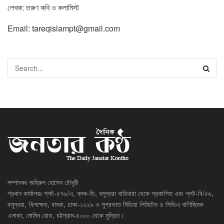
লেখক: তরুণ কবি ও কলামিস্ট
Email:
tareqislampt@gmail.com
সম্পাদকঃ জহিরুল হোসেন চৌধুরী
প্রধান কার্যালয়ঃ প্লট-৫৭৬/এ, ব্লক-ডি, বসুন্ধরা বারিধারা থেকে প্রকাশিত এবং প্লট-বি/৫৬,
বসুন্ধরা, খিলক্ষেত, বাড্ডা, ঢাকা-১২২৯ ও সুপ্রভাত মিডিয়া লিমিটেড ৪ সিডিএ বাণিজ্যিক
এলাকা, মোমিন রোড, চট্টগ্রাম-৪০০০ থেকে মুদ্রিত।