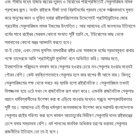
এবং গীর্জার মধ্যে হাজার বছরের দ্বন্দ্ব ও বিরোধের পরিপ্রেক্ষিতেই সেকুলারিজম নামক
প্রপঞ্চের জন্ম। অর্থাৎ রাষ্ট্রকে গীর্জা তথা খ্রিস্টধর্মের প্রভাব থেকে সর্বাত্মকভাবে মুক্ত
করে মানুষের জ্ঞান ও যুক্তি দ্বারা রাষ্ট্রপরিচালনার উদ্দেশ্যেই প্রটেস্ট্যান্টদের জোর
প্রচেষ্টায় সেকুলারিজম নামক ইজমের উৎপত্তি। আর আমাদের এই জনপদের ইতিহাসে
ধর্মের সাথে রাষ্ট্রের সেরকম কোনো সংঘাত সৃষ্টি হয়নি যে, ইউরোপের কাছ থেকে
সমাধানের কোনো মন্ত্র আমদানি করতে হবে।
যা-ই হোক, এখন যেসব মুসলিম নামধারীরা রাষ্ট্র এবং সমাজকে ধর্মের প্রভাবমুক্ত রাখার
পক্ষে তাদেরকে আমি ‘প্রটেস্ট্যান্ট মুসলিম’ বলে অভিহিত করি। আমার মতে,
ইহজাগতিক পরিমন্ডলে বসবাস করে সেকুলার হওয়ার চেয়ে নন-সেকুলার হওয়ার মধ্যেই
গৌরব বেশি। কেউ ব্যক্তিগতভাবে সেকুলার হলে কার বাপের কী আসে যায়। কিন্তু
সেকুলারিজমের পক্ষ থেকে সবচে বড় হুমকি হলো রাষ্ট্রনৈতিক। সেকুলারিজম তখনই
বিপজ্জনক হয়ে ওঠে যখন সে রাজনৈতিক রূপ ধারণ করে। এমনকি রাজনৈতিক সেকুলার
বয়ানে ধর্মবিশ্বাসীদের উপেক্ষা করা বা এড়িয়ে যাওয়ার মধ্যেও প্রচন্ড সাম্প্রদায়িকতার
সৃষ্টি হয়। আমাদের এই তীব্র ধর্মপ্রাণ জনসমাজকে উপেক্ষা করে সরাসরি বাংলাদেশকে
সেকুলার রাষ্ট্রে পরিণত করা হলে কামাল আতাতুর্কের বিভীষণ সেকুলারি দানব রাষ্ট্রযন্ত্রে
চেপে বসার সম্ভাবনা বেশি। ধর্ম পালনের মানবিক অধিকার হরণের ভয়াবহ সেকুলার
রাজনীতির ইতিহাস তো তা-ই বলে।