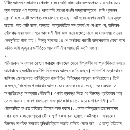
নিরীহ আলেম-ওলামাদের গ্রেপ্তার করে জঙ্গি সাজানোর অপতৎপরতায় অনর্থক সময়
ব্যয় করেছে এই সরকার। পাশাপাশি দেশের কওমী মাদ্রাসাসমূহকে ‘জঙ্গি প্রজনন
কেন্দ্র’ বলে যথেষ্ট অপপ্রচারও চালানো হয়েছে। এইসবের অবশ্য একটা শানে নুজুল
রয়েছে, আর সেটি হলো, অন্তত ‘আন্তর্জাতিক সম্প্রদায়’কে দেখানো যে, জঙ্গিবাদ-
মৌলবাদ-সন্ত্রাসবাদ দমনে আওয়ামী লীগ কাজ করে যাচ্ছে; যাতে করে সবসময় তাদের
নেকদৃষ্টিতে থাকা যায়। কিন্তু সামনের ২৪ শে অক্টোবর পরবর্তী ঘটনাপ্রবাহে বোঝা যাবে
কথিত জঙ্গি জুজুর রাজনীতিতে আওয়ামী লীগ আসলেই কতটা সফল।
২.
শ্রীলঙ্কার অধ্যাপক রোহান গুনারত্মে বাংলাদেশ থেকে উগ্রধর্মীয় সাম্প্রদায়িকতা রুখতে
জামায়াতে ইসলামীর রাজনীতি নিষিদ্ধের আহ্বান জানিয়েছেন। পাশাপাশি সন্ত্রাসবাদ ও
জঙ্গিবাদ মোকাবেলায় ধর্মভিত্তিক রাজনীতিও নিষিদ্ধের আহ্বান জানিয়েছেন। তিনি
বলেছেন, “বাংলাদেশে জঙ্গিবাদ আগের চেয়ে অনেক বেড়ে গেছে। তবে এখনও তা
অপ্রতিরোধ্য অবস্থায় পৌঁছেনি। এখনই ব্যবস্থা নিয়ে এর বিরুদ্ধে প্রতিরোধ গড়ে
তোলা সম্ভব। কারণ বাংলাদেশ সাংস্কৃতিক দিক দিয়ে অনেক শক্তিশালী। এটা
মৌলবাদিতা রুখতে হাতিয়ার হিসেবে কাজ করবে।…আফগানিস্তানে তালেবানদের
দ্বারা হাজার বছরের পুরনো বৌদ্ধ মূর্তি ধ্বংস করা হয়েছে একইভাবে। সন্ত্রাসের
বিরুদ্ধে নাগরিক সমাজের বুদ্ধিভিক্তিক লড়াই চালিয়ে যেতে হবে। এ জন্য ইতিহাস