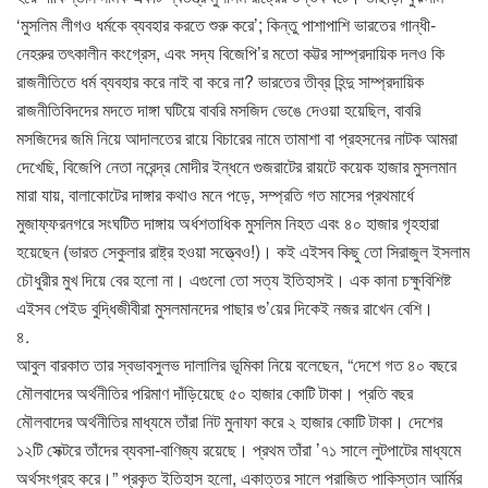
‘মুসলিম লীগও ধর্মকে ব্যবহার করতে শুরু করে’; কিন্তু পাশাপাশি ভারতের গান্ধী-
নেহরুর তৎকালীন কংগ্রেস, এবং সদ্য বিজেপি’র মতো কট্টর সাম্প্রদায়িক দলও কি
রাজনীতিতে ধর্ম ব্যবহার করে নাই বা করে না? ভারতের তীব্র হিন্দু সাম্প্রদায়িক
রাজনীতিবিদদের মদতে দাঙ্গা ঘটিয়ে বাবরি মসজিদ ভেঙে দেওয়া হয়েছিল, বাবরি
মসজিদের জমি নিয়ে আদালতের রায়ে বিচারের নামে তামাশা বা প্রহসনের নাটক আমরা
দেখেছি, বিজেপি নেতা নরেন্দ্র মোদীর ইন্ধনে গুজরাটের রায়টে কয়েক হাজার মুসলমান
মারা যায়, বালাকোটের দাঙ্গার কথাও মনে পড়ে, সম্প্রতি গত মাসের প্রথমার্ধে
মুজাফ্ফরনগরে সংঘটিত দাঙ্গায় অর্ধশতাধিক মুসলিম নিহত এবং ৪০ হাজার গৃহহারা
হয়েছেন (ভারত সেকুলার রাষ্ট্র হওয়া সত্ত্বেও!)। কই এইসব কিছু তো সিরাজুল ইসলাম
চৌধুরীর মুখ দিয়ে বের হলো না। এগুলো তো সত্য ইতিহাসই। এক কানা চক্ষুবিশিষ্ট
এইসব পেইড বুদ্ধিজীবীরা মুসলমানদের পাছার গু’য়ের দিকেই নজর রাখেন বেশি।
৪.
আবুল বারকাত তার স্বভাবসুলভ দালালির ভূমিকা নিয়ে বলেছেন, “দেশে গত ৪০ বছরে
মৌলবাদের অর্থনীতির পরিমাণ দাঁড়িয়েছে ৫০ হাজার কোটি টাকা। প্রতি বছর
মৌলবাদের অর্থনীতির মাধ্যমে তাঁরা নিট মুনাফা করে ২ হাজার কোটি টাকা। দেশের
১২টি সেক্টরে তাঁদের ব্যবসা-বাণিজ্য রয়েছে। প্রথম তাঁরা ’৭১ সালে লুটপাটের মাধ্যমে
অর্থসংগ্রহ করে।” প্রকৃত ইতিহাস হলো, একাত্তর সালে পরাজিত পাকিস্তান আর্মির