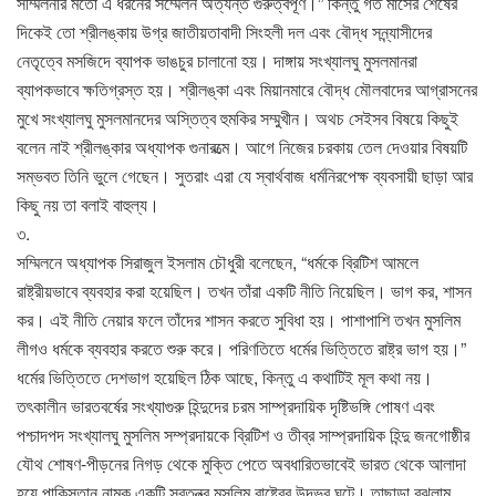
সম্মিলনীর মতো এ ধরনের সম্মেলন অত্যন্ত গুরুত্বপূর্ণ।” কিন্তু গত মাসের শেষের
দিকেই তো শ্রীলঙ্কায় উগ্র জাতীয়তাবাদী সিংহলী দল এবং বৌদ্ধ সন্ন্যাসীদের
নেতৃত্বে মসজিদে ব্যাপক ভাঙচুর চালানো হয়। দাঙ্গায় সংখ্যালঘু মুসলমানরা
ব্যাপকভাবে ক্ষতিগ্রস্ত হয়। শ্রীলঙ্কা এবং মিয়ানমারে বৌদ্ধ মৌলবাদের আগ্রাসনের
মুখে সংখ্যালঘু মুসলমানদের অস্তিত্ব হুমকির সম্মুখীন। অথচ সেইসব বিষয়ে কিছুই
বলেন নাই শ্রীলঙ্কার অধ্যাপক গুনারত্মে। আগে নিজের চরকায় তেল দেওয়ার বিষয়টি
সম্ভবত তিনি ভুলে গেছেন। সুতরাং এরা যে স্বার্থবাজ ধর্মনিরপেক্ষ ব্যবসায়ী ছাড়া আর
কিছু নয় তা বলাই বাহুল্য।
৩.
সম্মিলনে অধ্যাপক সিরাজুল ইসলাম চৌধুরী বলেছেন, “ধর্মকে ব্রিটিশ আমলে
রাষ্ট্রীয়ভাবে ব্যবহার করা হয়েছিল। তখন তাঁরা একটি নীতি নিয়েছিল। ভাগ কর, শাসন
কর। এই নীতি নেয়ার ফলে তাঁদের শাসন করতে সুবিধা হয়। পাশাপাশি তখন মুসলিম
লীগও ধর্মকে ব্যবহার করতে শুরু করে। পরিণতিতে ধর্মের ভিত্তিতে রাষ্ট্র ভাগ হয়।”
ধর্মের ভিত্তিতে দেশভাগ হয়েছিল ঠিক আছে, কিন্তু এ কথাটিই মূল কথা নয়।
তৎকালীন ভারতবর্ষের সংখ্যাগুরু হিন্দুদের চরম সাম্প্রদায়িক দৃষ্টিভঙ্গি পোষণ এবং
পশ্চাদপদ সংখ্যালঘু মুসলিম সম্প্রদায়কে ব্রিটিশ ও তীব্র সাম্প্রদায়িক হিন্দু জনগোষ্ঠীর
যৌথ শোষণ-পীড়নের নিগড় থেকে মুক্তি পেতে অবধারিতভাবেই ভারত থেকে আলাদা
হয়ে পাকিস্তান নামক একটি স্বতন্ত্র মুসলিম রাষ্ট্রের উদ্ভব ঘটে। তাছাড়া বুঝলাম