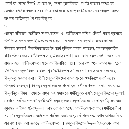
পদার্থ তা বোঝে কিনা? যেখানে শুধু ‘অসাম্প্রদায়িকতা’ কথাটা বললেই যথেষ্ট হয়,
সেখানে ধর্মনিরপেক্ষতার মধ্য দিয়ে বাঙালিকে অসাম্প্রদায়িক বানানোর প্রকল্প ‘অলস
কল্পনার আতিশয্য’ বৈ আর কিছু নয়।
৬.
এছাড়া সম্মিলনে ‘ধর্মনিরপেক্ষ বাংলাদেশ’ ও ‘ধর্মনিরপেক্ষ দক্ষিণ এশিয়া’ গড়ার ব্যাপারে
উপস্থিত সকল বক্তাই একমত হয়েছেন। সম্মিলনে মূল বক্তা ভারতের জামিয়া
মিল্লাহ ইসলামী বিশ্ববিদ্যালয়ের উপাচার্য মুশিরুল হাসান বলেছেন, “অসাম্প্রদায়িক
রাষ্ট্র গঠনের জন্য ধর্মনিরপেক্ষতাই একমাত্র পথ। এর কোন বিকল্প নেই। তবে মনে
রাখতে হবে, ধর্মনিরপেক্ষতা মানে ধর্ম বিরোধিতা নয়।” তার কথা শুনে আমার মনে হলো,
যদি তিনি সেকুলারিজমের বাংলা শব্দ ‘ধর্মনিরপেক্ষতা’ করে থাকেন তাহলে সকলেরই
বিভ্রান্ত হওয়ার কথা। তিনি সেকুলারিজমের বাংলা শব্দকে ‘ধর্মনিরপেক্ষতা’ বলেই
উল্লেখ করেছেন। কিন্তু সেকুলারিজমের বাংলা শব্দ ‘ধর্মনিরপেক্ষতা’ বলাটা সবচে বড়
বিভ্রান্তির বিষয়। যেখানে রাষ্ট্র এবং সমাজকে ধর্মবিযুক্ত রাখাই সেকুলারিজমের মূলমর্ম,
সেখানে ‘ধর্মনিরপেক্ষতা’ শব্দটি অতি মধুর হলেও সেকুলারিজমের বাংলা শব্দ হিসেবে এর
ব্যবহার অতিশয় শঠতামূলক। তাই তো বলা হচ্ছে, “ধর্মনিরেপক্ষতা মানে ধর্মবিরোধিতা
নয়।” সেকুলারিজমকে এইদেশে প্রতিষ্ঠা করার জন্য কৌশলে প্রতারণার আশ্রয় নিয়ে
এর বাংলা শব্দ করা হয়েছে ‘ধর্মনিরপেক্ষতা’। সেকুলারিজমের উদ্ভব ইউরোপে- রাষ্ট্র