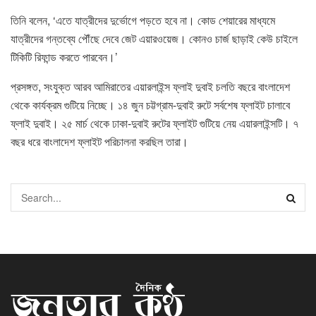
তিনি বলেন, ‘এতে যাত্রীদের দুর্ভোগে পড়তে হবে না। কোড শেয়ারের মাধ্যমে
যাত্রীদের গন্তব্যে পৌঁছে দেবে জেট এয়ারওয়েজ। কোনও চার্জ ছাড়াই কেউ চাইলে
টিকিটি রিফান্ড করতে পারবেন।’
প্রসঙ্গত, সংযুক্ত আরব আমিরাতের এয়ারলাইন্স ফ্লাই দুবাই চলতি বছরে বাংলাদেশ
থেকে কার্যক্রম গুটিয়ে নিচ্ছে। ১৪ জুন চট্টগ্রাম-দুবাই রুটে সর্বশেষ ফ্লাইট চালাবে
ফ্লাই দুবাই। ২৫ মার্চ থেকে ঢাকা-দুবাই রুটের ফ্লাইট গুটিয়ে নেয় এয়ারলাইন্সটি। ৭
বছর ধরে বাংলাদেশ ফ্লাইট পরিচালনা করছিল তারা।