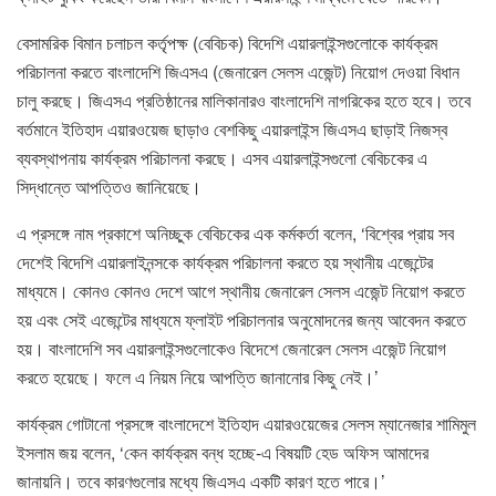
বেসামরিক বিমান চলাচল কর্তৃপক্ষ (বেবিচক) বিদেশি এয়ারলাইন্সগুলোকে কার্যক্রম
পরিচালনা করতে বাংলাদেশি জিএসএ (জেনারেল সেলস এজেন্ট) নিয়োগ দেওয়া বিধান
চালু করছে। জিএসএ প্রতিষ্ঠানের মালিকানারও বাংলাদেশি নাগরিকের হতে হবে। তবে
বর্তমানে ইতিহাদ এয়ারওয়েজ ছাড়াও বেশকিছু এয়ারলাইন্স জিএসএ ছাড়াই নিজস্ব
ব্যবস্থাপনায় কার্যক্রম পরিচালনা করছে। এসব এয়ারলাইন্সগুলো বেবিচকের এ
সিদ্ধান্তে আপত্তিও জানিয়েছে।
এ প্রসঙ্গে নাম প্রকাশে অনিচ্ছুক বেবিচকের এক কর্মকর্তা বলেন, ‘বিশ্বের প্রায় সব
দেশেই বিদেশি এয়ারলাইনন্সকে কার্যক্রম পরিচালনা করতে হয় স্থানীয় এজেন্টের
মাধ্যমে। কোনও কোনও দেশে আগে স্থানীয় জেনারেল সেলস এজেন্ট নিয়োগ করতে
হয় এবং সেই এজেন্টের মাধ্যমে ফ্লাইট পরিচালনার অনুমোদনের জন্য আবেদন করতে
হয়। বাংলাদেশি সব এয়ারলাইন্সগুলোকেও বিদেশে জেনারেল সেলস এজেন্ট নিয়োগ
করতে হয়েছে। ফলে এ নিয়ম নিয়ে আপত্তি জানানোর কিছু নেই।’
কার্যক্রম গোটানো প্রসঙ্গে বাংলাদেশে ইতিহাদ এয়ারওয়েজের সেলস ম্যানেজার শামিমুল
ইসলাম জয় বলেন, ‘কেন কার্যক্রম বন্ধ হচ্ছে-এ বিষয়টি হেড অফিস আমাদের
জানায়নি। তবে কারণগুলোর মধ্যে জিএসএ একটি কারণ হতে পারে।’