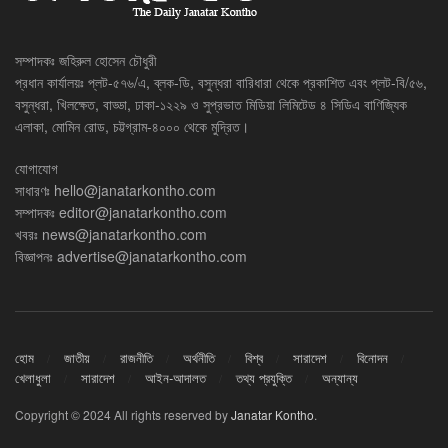
সম্পাদকঃ জহিরুল হোসেন চৌধুরী
প্রধান কার্যালয়ঃ প্লট-৫৭৬/এ, ব্লক-ডি, বসুন্ধরা বারিধারা থেকে প্রকাশিত এবং প্লট-বি/৫৬,
বসুন্ধরা, খিলক্ষেত, বাড্ডা, ঢাকা-১২২৯ ও সুপ্রভাত মিডিয়া লিমিটেড ৪ সিডিএ বাণিজ্যিক
এলাকা, মোমিন রোড, চট্টগ্রাম-৪০০০ থেকে মুদ্রিত।
যোগাযোগ
সাধারণঃ
hello@janatarkontho.com
সম্পাদকঃ
editor@janatarkontho.com
খবরঃ
news@janatarkontho.com
বিজ্ঞাপনঃ
advertise@janatarkontho.com
হোম
জাতীয়
রাজনীতি
অর্থনীতি
বিশ্ব
সারাদেশ
বিনোদন
খেলাধুলা
সারাদেশ
আইন-আদালত
তথ্য প্রযুক্তি
অন্যান্য
Copyright © 2024 All rights reserved by
Janatar Kontho
.