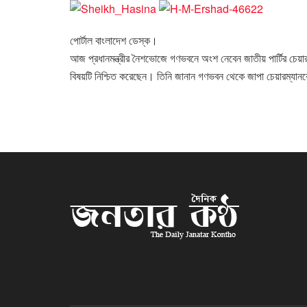
পোর্টাল বাংলাদেশ ডেস্ক।
আজ প্রধানমন্ত্রীর নৈশভোজে গণভবনে অংশ নেবেন জাতীয় পার্টির চেয়ারম
বিষয়টি নিশ্চিত করেছেন। তিনি জানান গণভবন থেকে জাপা চেয়ারম্যান