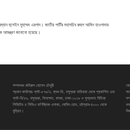
্যান হুসেইন মুহাম্মদ এরশাদ। জাতীয় পার্টির মহাসচিব রুহুল আমিন হাওলাদার
কে আমন্ত্রণ জানানো হয়েছে।
সম্পাদকঃ জহিরুল হোসেন চৌধুরী
যো
প্রধান কার্যালয়ঃ প্লট-৫৭৬/এ, ব্লক-ডি, বসুন্ধরা বারিধারা থেকে প্রকাশিত এবং
সা
প্লট-বি/৫৬, বসুন্ধরা, খিলক্ষেত, বাড্ডা, ঢাকা-১২২৯ ও সুপ্রভাত মিডিয়া
সম
লিমিটেড ৪ সিডিএ বাণিজ্যিক এলাকা, মোমিন রোড, চট্টগ্রাম-৪০০০ থেকে
খব
মুদ্রিত।
বিজ