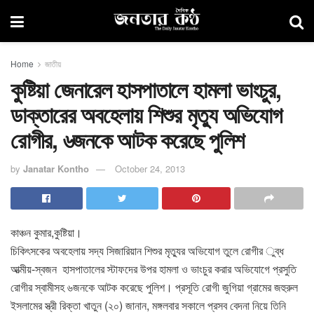
Home
জাতীয়
কুষ্টিয়া জেনারেল হাসপাতালে হামলা ভাংচুর,
ডাক্তারের অবহেলায় শিশুর মৃত্যু অভিযোগ
রোগীর, ৬জনকে আটক করেছে পুলিশ
by
Janatar Kontho
October 24, 2013
কাঞ্চন কুমার,কুষ্টিয়া।
চিকিৎসকের অবহেলায় সদ্য সিজারিয়ান শিশুর মৃত্যুর অভিযোগ তুলে রোগীর ুব্ধ
আত্মীয়-স্বজন হাসপাতালের স্টাফদের উপর হামলা ও ভাংচুর করার অভিযোগে প্রসুতি
রোগীর স্বামীসহ ৬জনকে আটক করেছে পুলিশ। প্রসূতি রোগী জুগিয়া গ্রামের জহুরুল
ইসলামের স্ত্রী রিক্তা খাতুন (২০) জানান, মঙ্গলবার সকালে প্রসব বেদনা নিয়ে তিনি