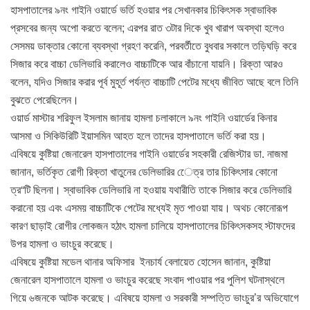
হাসপাতালের ৯নং গাইনি ওয়ার্ডে ভর্তি হওয়ার পর সেখানকার চিকিৎসক স্বাভাবিক
প্রসবের জন্য অপো করতে বলেন; এরপর রাত ৩টার দিকে খুব খারাপ অবস্থা হলেও
সেসময় ডাক্তার কোনো ব্যবস্থা গ্রহণ করেনি, পরবর্তীতে বুধবার সকালে তড়িঘড়ি করে
সিজার করে বাচ্চা ডেলিভারি করালেও বাচ্চাটিকে আর বাঁচানো যায়নি। রিক্তা আরও
বলেন, যদিও সিজার করার পূর্ব মুহূর্ত পর্যন্ত বাচ্চাটি পেটের মধ্যে জীবিত আছে বলে তিনি
বুঝতে পেরেছিলেন।
ওয়ার্ড মাস্টার শরিফুল ইসলাম জানায় হামলা চলাকালে ৯নং গাইনি ওয়ার্ডের কিনার
আসমা ও সিকিউরিটি ইয়াসমিন আহত হলে তাদের হাসপাতালে ভর্তি করা হয়।
এবিষয়ে কুষ্টিয়া জেনারেল হাসপাতালের গাইনি ওয়ার্ডের সহকারী রেজিস্টার ডা. নাজমা
জানান, ভর্তিকৃত রোগী রিক্তা খাতুনের ডেলিভারির েেত্র তার চিকিৎসার কোনো
ত্র“টি ছিলনা। স্বাভাবিক ডেলিভারি না হওয়ায় যথারীতি তাকে সিজার করে ডেলিভারি
করানো হয় এবং এসময় বাচ্চাটিকে পেটের মধ্যেই মৃত পাওয়া যায়। অথচ কোনোরূপ
কারণ ছাড়াই রোগীর লোকজন হঠাৎ হামলা চালিয়ে হাসপাতালের চিকিৎসকসহ স্টাফদের
উপর হামলা ও ভাংচুর করেছে।
এবিষয়ে কুষ্টিয়া মডেল থানার অফিসার ইনচার্য বেলায়েত হোসেন জানান, কুষ্টিয়া
জেনারেল হাসপাতালে হামলা ও ভাংচুর করেছে সংবাদ পাওয়ার পর পুলিশ ঘটনাস্থলে
গিয়ে ৬জনকে আটক করেছে। এবিষয়ে হামলা ও সরকারী সম্পত্তি ভাংচুর’র অভিযোগে