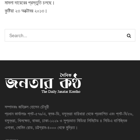
মামলা দায়েরের প্রস্তুতি চলছে।
কুষ্টিয়া ২৩ অক্টোবর ২০১৩।
সম্পাদকঃ জহিরুল হোসেন চৌধুরী
প্রধান কার্যালয়ঃ প্লট-৫৭৬/এ, ব্লক-ডি, বসুন্ধরা বারিধারা থেকে প্রকাশিত এবং প্লট-বি/৫৬,
বসুন্ধরা, খিলক্ষেত, বাড্ডা, ঢাকা-১২২৯ ও সুপ্রভাত মিডিয়া লিমিটেড ৪ সিডিএ বাণিজ্যিক
এলাকা, মোমিন রোড, চট্টগ্রাম-৪০০০ থেকে মুদ্রিত।