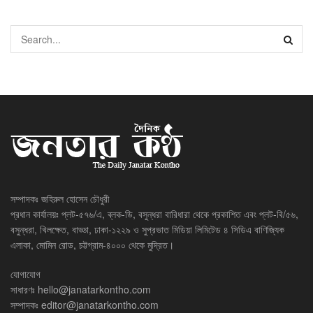
সম্পাদকঃ জহিরুল হোসেন চৌধুরী
প্রধান কার্যালয়ঃ প্লট-৫৭৬/এ, ব্লক-ডি, বসুন্ধরা বারিধারা থেকে প্রকাশিত এবং প্লট-বি/৫৬,
বসুন্ধরা, খিলক্ষেত, বাড্ডা, ঢাকা-১২২৯ ও সুপ্রভাত মিডিয়া লিমিটেড ৪ সিডিএ বাণিজ্যিক
এলাকা, মোমিন রোড, চট্টগ্রাম-৪০০০ থেকে মুদ্রিত।
যোগাযোগ
সাধারণঃ
hello@janatarkontho.com
সম্পাদকঃ
editor@janatarkontho.com