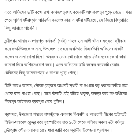
এতে অফিসের দু’টি কক্ষে রাখা কাগজপত্রসহ কয়েকটি আসবাবপত্র পুড়ে গেছে। খবর
পেয়ে পুলিশ ঘটনাস্থল পরিদর্শন করলেও কারা এ ঘটনা ঘটিয়েছে, সে বিষয়ে বিস্তারিত
কিছু জানাতে পারেনি।
নন্দীগ্রাম থানার ভারপ্রাপ্ত কর্মকর্তা (ওসি) শাহজাহান আলী ঘটনার সত্যতা স্বীকার
করে গুডনিউজকে জানান, উপজেলা চত্বরে অবস্থিত বিআরডিবি অফিসের একটি
কক্ষের জানালা খোলা ছিল। শুক্রবার ভোর ৫টা থেকে সাড়ে ৫টার মধ্যে কে বা কারা
জানালা দিয়ে অগ্নিসংযোগ করে। এতে অফিসের দু’টি কক্ষের কয়েকটি চেয়ার-
টেবিলসহ কিছু আসবাবপত্র ও কাগজ পুড়ে গেছে।
তিনি আরও জানান, সৌভাগ্যক্রমে আগুনটি স্থায়ী না হওয়ায় বড় ধরনের ক্ষতির হাত
থেকে রক্ষা পাওয়া গেছে। তবে ঘটনাটি যেই ঘটিয়ে থাকুক, তদন্ত করে অপরাধীদের
বিরুদ্ধে আইনগত ব্যবস্থা নেবে পুলিশ।
প্রসঙ্গত, উপজেলা শহরের বাসস্ট্যান্ড এলাকায় বিএনপি ও আওয়ামী লীগের পাল্টাপাল্টি
মিছিল-সমাবেশ কেন্দ্র করে বৃহস্পতিবার রাত ১০টা থেকে শনিবার সকাল ৬টা পর্যন্ত
নন্দীগ্রাম পৌর এলাকায় ১৪৪ ধারা জারি করে স্থানীয় উপেজলা প্রশাসন।