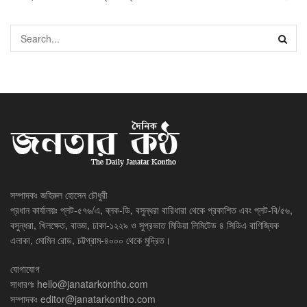
সম্পাদকঃ জহিরুল হোসেন চৌধুরী
প্রধান কার্যালয়ঃ প্লট-৫৭৬/এ, ব্লক-ডি, বসুন্ধরা বারিধারা থেকে প্রকাশিত এবং প্লট-বি/৫৬,
বসুন্ধরা, খিলক্ষেত, বাড্ডা, ঢাকা-১২২৯ ও সুপ্রভাত মিডিয়া লিমিটেড ৪ সিডিএ বাণিজ্যিক
এলাকা, মোমিন রোড, চট্টগ্রাম-৪০০০ থেকে মুদ্রিত।
যোগাযোগ
সাধারণঃ
hello@janatarkontho.com
সম্পাদকঃ
editor@janatarkontho.com