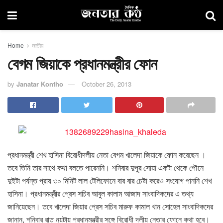
Home
জাতীয়
বেগম জিয়াকে প্রধানমন্ত্রীর ফোন
by
Janatar Kontho
October 26, 2013
প্রধানমন্ত্রী শেখ হাসিনা বিরোধীদলীয় নেতা বেগম খালেদা জিয়াকে ফোন করেছেন ।
তবে তিনি তার সাথে কথা বলতে পারেননি। শনিবার দুপুর সোয়া একটা থেকে পৌনে
দুইটা পর্যন্ত প্রায় ৩০ মিনিট লাল টেলিফোনে বার বার চেষ্টা করেও সংযোগ পাননি শেখ
হাসিনা। প্রধানমন্ত্রীর প্রেস সচিব আবুল কালাম আজাদ সাংবাদিকদের এ তথ্য
জানিয়েছেন। তবে খালেদা জিয়ার প্রেস সচিব মারুফ কামাল খান সোহেল সাংবাদিকদের
জানান, শনিবার রাত নয়টায় প্রধানমন্ত্রীর সঙ্গে বিরোধী দলীয় নেতার ফোনে কথা হবে।