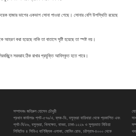
 কয়েক হাজার ভাগের একভাগ সোনা পাওয়া গেছে। সোনার বেশি উপস্থিতি রয়েছে
আহরণ করা হয়েছে নাকি তা বাতাসে সৃষ্টি হয়েছে তা স্পষ্ট নয়।
রবচ্ছ্ন্নি সরবরাহ ঠিক রাখার প্রযুক্তি আবিস্কৃত হতে পারে।
সম্পাদকঃ জহিরুল হোসেন চৌধুরী
যো
প্রধান কার্যালয়ঃ প্লট-৫৭৬/এ, ব্লক-ডি, বসুন্ধরা বারিধারা থেকে প্রকাশিত এবং
সা
প্লট-বি/৫৬, বসুন্ধরা, খিলক্ষেত, বাড্ডা, ঢাকা-১২২৯ ও সুপ্রভাত মিডিয়া
সম
লিমিটেড ৪ সিডিএ বাণিজ্যিক এলাকা, মোমিন রোড, চট্টগ্রাম-৪০০০ থেকে
খব