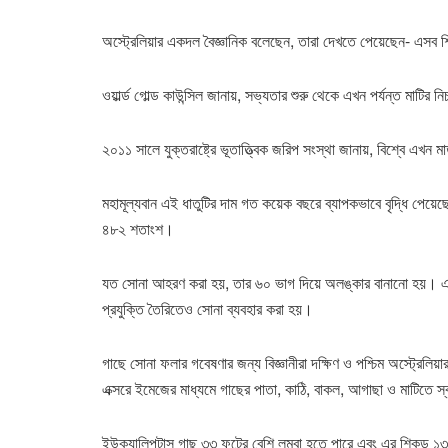
অস্ট্রেলিয়ার একদল বৈজ্ঞানিক বলেছেন, তারা দেখতে পেয়েছেন- এস
ওয়ার্ল্ড গোল্ড কাউন্সিল জানায়, সভ্যতার শুরু থেকে এখন পর্যন্ত মা
২০১১ সালে যুক্তরাষ্ট্রে ভূতাত্ত্বিক জরিপ সংস্থা জানায়, বিশ্বে এখ
মহামূল্যবান এই ধাতুটির দাম গত কয়েক বছরে ব্যাপকভাবে বৃদ্ধি পেয়ে
৪৮২ শতাংশ।
যত সোনা আহরণ করা হয়, তার ৬০ ভাগ দিয়ে অলঙ্কার বানানো হয়। এছাড়া 
প্রযুক্তি তৈরিতেও সোনা ব্যবহার করা হয়।
গাছে সোনা ফলার গবেষণার জন্য বিজ্ঞানীরা দক্ষিণ ও পশ্চিম অস্ট্রেলিয়
এক্সরে ইমেজের মাধ্যমে গাছের পাতা, কাঠি, বাকল, আগাছা ও মাটিতে স্ব
ইউক্যালিপটাস গাছ ৩৩ ফুটের বেশি লম্বা হতে পারে এবং এর শিকড় ১