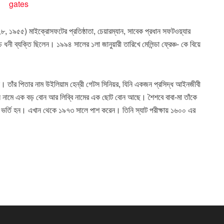
২৮, ১৯৫৫) মাইক্রোসফটের প্রতিষ্ঠাতা, চেয়ারম্যান, সাবেক প্রধান সফটওয়্যার
 ধনী ব্যক্তি ছিলেন। ১৯৯৪ সালের ১লা জানুয়ারী তারিখে মেলিন্ডা ফ্রেঞ্চ- কে বিয়ে
েন। তাঁর পিতার নাম উইলিয়াম হেন্‌রী গেটস সিনিয়র, যিনি একজন প্রসিদ্ধ আইনজীবী
য়েন নামে এক বড় বোন আর লিব্বি নামের এক ছোট বোন আছে। শৈশবে বাবা-মা তাঁকে
ভর্তি হন। এখান থেকে ১৯৭৩ সালে পাশ করেন। তিনি স্যাট পরীক্ষায় ১৬০০ এর