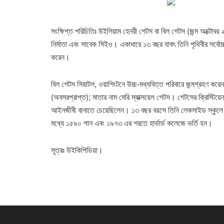
সংক্ষিপ্ত পরিচিতিঃ উইলিয়াম হেনরী গেটস বা বিল গেটস (জন্ম অক্টোবর 
নির্মাতা এবং সাবেক সিইও। একাধারে ১৩ বছর যাবৎ তিনি পৃথিবীর সর্বোচ্চ
করেন।
বিল গেটস সিয়াটল, ওয়াশিংটনে উচ্চ-মধ্যবিত্ত পরিবারে জন্মগ্রহণ কর
(অবসরপ্রাপ্ত); মাতার নাম মেরি ম্যাক্সয়েল গেটস। গেটসের ক্রিস্টি
আইনজীবী বানাতে চেয়েছিলেন। ১৩ বছর বয়সে তিনি লেকসাইড স্কুলে 
মধ্যে ১৫৯০ পান এবং ১৯৭৩ এর শরতে হার্ভার্ড কলেজে ভর্তি হন।
সূত্রঃ উইকিপিডিয়া।