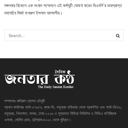
মঙ্গলবার বিকেলে এক সংবাদ সম্মেলনে এই কর্মসূচী ঘোষণা করেন বিএনপি’র ভারপ্রাপ্ত
মহাসচিব মির্জা ফখরুল ইসলাম আলমগীর।
সম্পাদকঃ জহিরুল হোসেন চৌধুরী
প্রধান কার্যালয়ঃ প্লট-৫৭৬/এ, ব্লক-ডি, বসুন্ধরা বারিধারা থেকে প্রকাশিত এবং প্লট-বি/৫৬,
বসুন্ধরা, খিলক্ষেত, বাড্ডা, ঢাকা-১২২৯ ও সুপ্রভাত মিডিয়া লিমিটেড ৪ সিডিএ বাণিজ্যিক
এলাকা, মোমিন রোড, চট্টগ্রাম-৪০০০ থেকে মুদ্রিত।