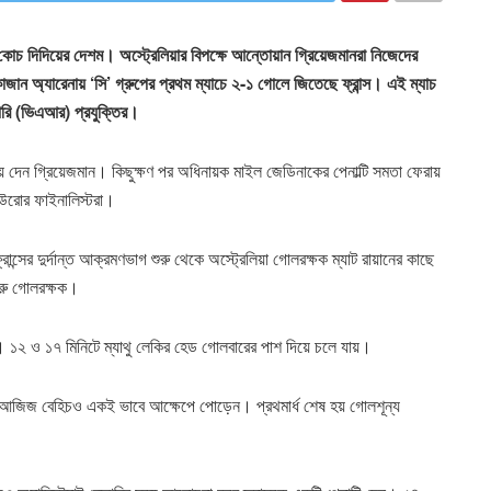
কোচ দিদিয়ের দেশম। অস্ট্রেলিয়ার বিপক্ষে আন্তোয়ান গ্রিয়েজমানরা নিজেদের
াজান অ্যারেনায় ‘সি’ গ্রুপের প্রথম ম্যাচে ২-১ গোলে জিতেছে ফ্রান্স। এই ম্যাচ
েফারি (ভিএআর) প্রযুক্তির।
এগিয়ে দেন গ্রিয়েজমান। কিছুক্ষণ পর অধিনায়ক মাইল জেডিনাকের পেনাল্টি সমতা ফেরায়
 ইউরোর ফাইনালিস্টরা।
ন্সের দুর্দান্ত আক্রমণভাগ শুরু থেকে অস্ট্রেলিয়া গোলরক্ষক ম্যাট রায়ানের কাছে
ারু গোলরক্ষক।
ের। ১২ ও ১৭ মিনিটে ম্যাথু লেকির হেড গোলবারের পাশ দিয়ে চলে যায়।
 আজিজ বেহিচও একই ভাবে আক্ষেপে পোড়েন। প্রথমার্ধ শেষ হয় গোলশূন্য