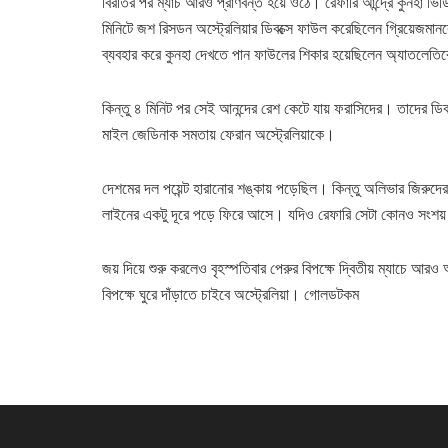
বিরতির পর ম্যাচ আরও প্রাণবন্ত হয়ে ওঠে। রেফারি আন্দ্রে কুনহা ভিডি
মিনিটে জশ রিসডন অস্ট্রেলিয়ার ডিবক্সে ফাউল করেছিলেন গ্রিয়েজমান
ব্যবহার করে কুনহা দেখতে পান ফাউলের শিকার হয়েছিলেন অ্যাতলেতিকো 
কিন্তু ৪ মিনিট পর সেই আনন্দের রেশ কেটে যায় ফরাসিদের। তাদের ডিবক
মাইল জেডিনাক সমতায় ফেরান অস্ট্রেলিয়াকে।
দেশমের দল পয়েন্ট হারানোর শঙ্কায় পড়েছিল। কিন্তু অলিভার জিরুদে
লাইনের একটু দূরে পড়ে ফিরে আসে। যদিও রেফারি সেটা কোনও সংশয় 
জয় দিয়ে শুরু করলেও বৃহস্পতিবার পেরুর বিপক্ষে দ্বিতীয় ম্যাচে আরও
বিপক্ষে ঘুরে দাঁড়াতে চাইবে অস্ট্রেলিয়া। গোলডটকম