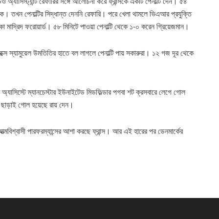
ও অ্যাসিস্ট্যান্ট রেফারির সঙ্গে আলোচনা করে ফ্রান্সকে একটি পেনাল্টি দেন। ৫৪
কে। তখন পেনাল্টির সিদ্ধান্ত দেননি রেফারি। পরে খেলা থামলে ভিএআর প্রযুক্তি
মাদ্রিদ ফরোয়ার্ড। ৫৮ মিনিটে পাওয়া পেনাল্টি থেকে ১-০ করেন গ্রিয়েজমান।
্সে স্যামুয়েল উমতিতির হাতে বল লাগলে পেনাল্টি পায় সকারুরা। ১২ গজ দূর থেকে
র অ্যাসিস্টে ম্যানচেস্টার ইউনাইটেড মিডফিল্ডার পগবা শট ক্রসবারে লেগে গোল
ছাড়াই গোল হয়েছে রায় দেন।
 আত্মবিশ্বাসী পারফরম্যান্সের আশা করছে ফ্রান্স। আর এই হারের পর ডেনমার্কের