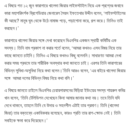
এ বিষয়ে গত ১২ জুন কারাগারে খালেদা জিয়ার লাইফস্টাইল নিয়ে এক প্রশ্নের জবাবে
কারা মহাপরিদর্শক ব্রিগেডিয়ার জেনারেল সৈয়দ ইফতেখার উদ্দীন বলেন, ‘লাইফস্টাইলের
কী আছে? মানুষ ঘুম থেকে উঠে নামাজ পড়ে, পড়াশোনা করে, গল্প করে। তিনিও তাই
করছেন।’
কারাগারে খালেদা জিয়ার সঙ্গে দেখা করেছেন বিএনপির একজন স্থায়ী কমিটির এক
সদস্য। তিনি নাম প্রকাশ না করার শর্তে বলেন, ‘আমরা কখনও এসব বিষয় নিয়ে তার
কাছে জানতে চাইনি। তিনিও এ বিষয়ে কখনও কিছু বলেননি। সাধারণত আমরা দেখা
করার সময় প্রথমে তার শারীরিক অবস্থার কথা জানতে চাই। এরপর তিনি কারাগারের
বিভিন্ন সুবিধা-অসুবিধা নিয়ে কথা বলেন।’তিনি আরও বলেন, ‘এর বাইরে খালেদা জিয়ার
সঙ্গে আমরা দলের বিভিন্ন বিষয় নিয়ে কথা বলি।’
এ বিষয়ে জানতে চাইলে বিএনপির চেয়ারপারসনের মিড়িয়া ইউংয়ের সদস্য শায়রুল কবির
খান বলেন, ‘তিনি টেলিভিশন দেখেছেন কিনা আমার জানার কথা নয়। তবে তিনি যদি
দেখে থাকনে, তাহলে তিনি যে উদার ও সহনশীল এটাই তার প্রমাণ। তিনি (খালেদা
জিয়া) তার বক্তব্যে একাধিকবার বলেছেন, কারও প্রতি তার রাগ-ক্ষোভ নেই। তিনি
সবাইকে ক্ষমা করে দিয়েছেন।’