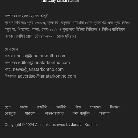
সম্পাদকঃ জহিরুল হোসেন চৌধুরী
প্রধান কার্যালয়ঃ প্লট-৫৭৬/এ, ব্লক-ডি, বসুন্ধরা বারিধারা থেকে প্রকাশিত এবং প্লট-বি/৫৬,
বসুন্ধরা, খিলক্ষেত, বাড্ডা, ঢাকা-১২২৯ ও সুপ্রভাত মিডিয়া লিমিটেড ৪ সিডিএ বাণিজ্যিক
এলাকা, মোমিন রোড, চট্টগ্রাম-৪০০০ থেকে মুদ্রিত।
যোগাযোগ
সাধারণঃ
hello@janatarkontho.com
সম্পাদকঃ
editor@janatarkontho.com
খবরঃ
news@janatarkontho.com
বিজ্ঞাপনঃ
advertise@janatarkontho.com
হোম
জাতীয়
রাজনীতি
অর্থনীতি
বিশ্ব
সারাদেশ
বিনোদন
খেলাধুলা
সারাদেশ
আইন-আদালত
তথ্য প্রযুক্তি
অন্যান্য
Copyright © 2024 All rights reserved by
Janatar Kontho
.