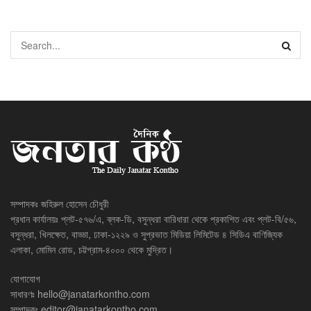
সম্পাদকঃ জহিরুল হোসেন চৌধুরী
প্রধান কার্যালয়ঃ প্লট-৫৭৬/এ, ব্লক-ডি, বসুন্ধরা বারিধারা থেকে প্রকাশিত এবং প্লট-বি/৫৬,
বসুন্ধরা, খিলক্ষেত, বাড্ডা, ঢাকা-১২২৯ ও সুপ্রভাত মিডিয়া লিমিটেড ৪ সিডিএ বাণিজ্যিক
এলাকা, মোমিন রোড, চট্টগ্রাম-৪০০০ থেকে মুদ্রিত।
যোগাযোগ
সাধারণঃ
hello@janatarkontho.com
সম্পাদকঃ
editor@janatarkontho.com