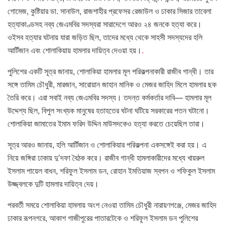
গোমেজ, কুষ্টিয়ার ডা. সানাউল, রাজশাহীর প্রফেসর রেজাউল ও ঢাকার সিজার তাবেলা
হত্যাকাণ্ডসহ নব্য জেএমবির সদস্যরা সারাদেশে আরও ২৪ জনকে হত্যা করে।
ওইসব হত্যার ঘটনায় যারা জড়িত ছিল, তাদের মধ্যে থেকে সাহসী সদস্যদের হলি
আর্টিজান এবং শোলাকিয়ায় হামলার দায়িত্ব দেওয়া হয়।
.
পুলিশের একটি সূত্র জানায়, শোলাকিয়া হামলার মূল পরিকল্পনাকারী রাজীব গান্ধী। তার
সঙ্গে তামিম চৌধুরী, মারজান, সারোয়ান জাহান মানিক ও মেজর জাহিদ মিলে হামলার ছক
তৈরি করে। এরা সবাই নব্য জেএমবির সদস্য। তদন্ত কর্মকর্তার দাবি— হামলার মূল
উদ্দেশ্য ছিল, বিপুল সংখ্যক মানুষের হতাহতের ঘটনা ঘটিয়ে সরকারের পতন ঘটানো।
শোলাকিয়া জামাতের ইমাম ফরিদ উদ্দিন মাউসদকেও হত্যা করতে চেয়েছিল তারা।
সূত্র আরও জানায়, হলি আর্টিজান ও শোলাকিয়ার পরিকল্পনা একসঙ্গেই করা হয়। এ
নিয়ে জঙ্গিরা ঢাকায় দু’দফা বৈঠক করে। রাজীব গান্ধী হামলাকারীদের মধ্যে খায়রুল
ইসলাম পায়েল বাধন, শরিফুল ইসলাম ডন, রোহান ইমতিয়াজ স্বপন ও শফিকুল ইসলাম
উজ্জ্বলকে দুটি হামলার দায়িত্ব দেয়।
পরবর্তী সময়ে শোলাকিয়া হামলায় অংশ নেওয়া তামিম চৌধুরী নারায়ণগঞ্জে, মেজর জাহিদ
ঢাকার রূপনগরে, আকাশ গাজীপুরের পাতারটেকে ও শরিফুল ইসলাম ডন পুলিশের