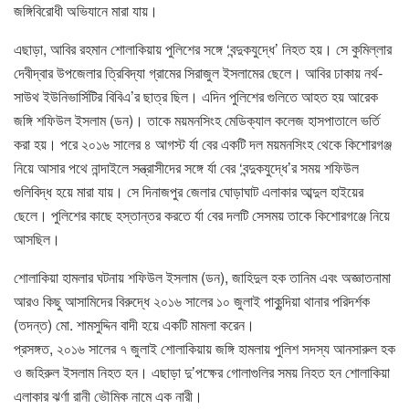
জঙ্গিবিরোধী অভিযানে মারা যায়।
এছাড়া, আবির রহমান শোলাকিয়ায় পুলিশের সঙ্গে ‘বন্দুকযুদ্ধে’ নিহত হয়। সে কুমিল্লার
দেবীদ্বার উপজেলার ত্রিবিদ্যা গ্রামের সিরাজুল ইসলামের ছেলে। আবির ঢাকায় নর্থ-
সাউথ ইউনিভার্সিটির বিবিএ’র ছাত্র ছিল। এদিন পুলিশের গুলিতে আহত হয় আরেক
জঙ্গি শফিউল ইসলাম (ডন)। তাকে ময়মনসিংহ মেডিক্যাল কলেজ হাসপাতালে ভর্তি
করা হয়। পরে ২০১৬ সালের ৪ আগস্ট র্যা বের একটি দল ময়মনসিংহ থেকে কিশোরগঞ্জ
নিয়ে আসার পথে নান্দাইলে সন্ত্রাসীদের সঙ্গে র্যা বের ‘বন্দুকযুদ্ধে’র সময় শফিউল
গুলিবিদ্ধ হয়ে মারা যায়। সে দিনাজপুর জেলার ঘোড়াঘাট এলাকার আব্দুল হাইয়ের
ছেলে। পুলিশের কাছে হস্তান্তর করতে র্যা বের দলটি সেসময় তাকে কিশোরগঞ্জে নিয়ে
আসছিল।
শোলাকিয়া হামলার ঘটনায় শফিউল ইসলাম (ডন), জাহিদুল হক তানিম এবং অজ্ঞাতনামা
আরও কিছু আসামিদের বিরুদ্ধে ২০১৬ সালের ১০ জুলাই পাকুন্দিয়া থানার পরিদর্শক
(তদন্ত) মো. শামসুদ্দিন বাদী হয়ে একটি মামলা করেন।
প্রসঙ্গত, ২০১৬ সালের ৭ জুলাই শোলাকিয়ায় জঙ্গি হামলায় পুলিশ সদস্য আনসারুল হক
ও জহিরুল ইসলাম নিহত হন। এছাড়া দু’পক্ষের গোলাগুলির সময় নিহত হন শোলাকিয়া
এলাকার ঝর্ণা রানী ভৌমিক নামে এক নারী।