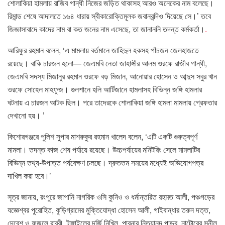
শোলাকিয়া হামলায় রাজিব গান্ধী নিজের জড়িত থাকাসহ আরও অনেকের নাম বলেছে।
রিমান্ড শেষে আদালতে ১৬৪ ধারায় স্বীকারোক্তিমূলক জবানবন্দিও দিয়েছে সে।’ তবে
জিজ্ঞাসাবাদে কাদের নাম বা কত জনের নাম এসেছে, তা জানাননি তদন্ত কর্মকর্তা।
.
আরিফুর রহমান বলেন, ‘এ মামলায় বর্তমানে জাহিদুল হকসহ পাঁচজন জেলহাজতে
রয়েছে। বাকি চারজন হলো— জেএমবি নেতা জাহাঙ্গীর আলম ওরফে রাজীব গান্ধী,
জেএমবি সদস্য মিজানুর রহমান ওরফে বড় মিজান, আনোয়ার হোসেন ও আব্দুস সবুর খান
ওরফে সোহেল মাহফুজ। গুলশানে হলি আর্টিজানে হামলাসহ বিভিন্ন জঙ্গি হামলার
ঘটনায় এ চারজন আটক ছিল। পরে তাদেরকে শোলাকিয়া জঙ্গি হামলা মামলায় গ্রেফতার
দেখানো হয়। ’
কিশোরগঞ্জরে পুলিশ সুপার মাশরুকুর রহমান খালেদ বলেন, ‘এটি একটি গুরুত্বপূর্ণ
মামলা। তদন্ত কাজ শেষ পর্যায়ে রয়েছে। উচ্চপর্যায়ের মনিটরিং সেলে মামলাটির
বিভিন্ন তথ্য-উপাত্ত পর্যবেক্ষণ চলছে। দ্রুততম সময়ের মধ্যেই অভিযোগপত্র
দাখিল করা হবে।’
সূত্র জানায়, রংপুরে জাপানি নাগরিক ওসি কুনিও ও ধর্মান্তরিত রহমত আলী, পঞ্চগড়ের
যজ্ঞেশ্বর পুরোহিত, কুড়িগ্রামের মুক্তিযোদ্ধা হোসেন আলী, গাইবান্ধার তরুন দত্ত,
দেবেশ ও ফজলে রাব্বী, টাঙ্গাইলের দর্জি নিখিল, পাবনার নিত্যানন্দ পান্ডব, নাটোরের সুনীল