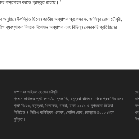
ার বাস্তবায়ন করতে প্রস্তুত রয়েছে। ’
ত্বে অনুষ্ঠানে উপস্থিত ছিলেন জাতীয় অধ্যাপক প্রফেসর ড. জামিলুর রেজা চৌধুরী,
গ ব্যবস্থাপনা বিষয়ক বিশেষজ্ঞ অধ্যাপক এবং বিভিন্ন বেসরকারি প্রতিষ্ঠানের
সম্পাদকঃ জহিরুল হোসেন চৌধুরী
যো
প্রধান কার্যালয়ঃ প্লট-৫৭৬/এ, ব্লক-ডি, বসুন্ধরা বারিধারা থেকে প্রকাশিত এবং
সা
প্লট-বি/৫৬, বসুন্ধরা, খিলক্ষেত, বাড্ডা, ঢাকা-১২২৯ ও সুপ্রভাত মিডিয়া
সম
লিমিটেড ৪ সিডিএ বাণিজ্যিক এলাকা, মোমিন রোড, চট্টগ্রাম-৪০০০ থেকে
খব
মুদ্রিত।
বিজ