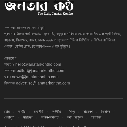
সম্পাদকঃ জহিরুল হোসেন চৌধুরী
প্রধান কার্যালয়ঃ প্লট-৫৭৬/এ, ব্লক-ডি, বসুন্ধরা বারিধারা থেকে প্রকাশিত এবং প্লট-বি/৫৬,
বসুন্ধরা, খিলক্ষেত, বাড্ডা, ঢাকা-১২২৯ ও সুপ্রভাত মিডিয়া লিমিটেড ৪ সিডিএ বাণিজ্যিক
এলাকা, মোমিন রোড, চট্টগ্রাম-৪০০০ থেকে মুদ্রিত।
যোগাযোগ
সাধারণঃ
hello@janatarkontho.com
সম্পাদকঃ
editor@janatarkontho.com
খবরঃ
news@janatarkontho.com
বিজ্ঞাপনঃ
advertise@janatarkontho.com
হোম
জাতীয়
রাজনীতি
অর্থনীতি
বিশ্ব
সারাদেশ
বিনোদন
খেলাধুলা
সারাদেশ
আইন-আদালত
তথ্য প্রযুক্তি
অন্যান্য