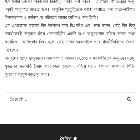
ফ্যাসিবাদী কোনো সরকারের বিরুদ্ধে লড়াই করা কঠিন। তারপরও গণতন্ত্রের জন্য
লড়াই অব্যাহত রাখতে হবে। আধুনিক প্রযুক্তিকে কাজে লাগাতে এবং নেতা-কর্মীদের
চিন্তাভাবনা ও কর্মকাণ্ডে পরিবর্তন আনার তাগিদও দেন তিনি।
এক-এগারোকে ভয়াবহ দিন উল্লেখ করে বিএনপির এই নেতা বলেন, সেই দিন কিছু
স্বার্থান্বেষী মানুষকে নিয়ে সেনাবাহিনীর একটি অংশ অভ্যুত্থান ঘটিয়ে ক্ষমতা দখল
করেছিল। আশঙ্কার বিষয় হলো সেই শাসন ব্যবস্থাকে পরে রাজনীতিবিদেরা বৈধতা
দিয়েছেন।
অন্যদের মধ্যে ছাত্রদলের সহসভাপতি এজমল হোসেনের সভাপতিত্বে অন্যদের মধ্যে
যুবদলের সভাপতি সৈয়দ মোয়াজ্জেম হোসেন, মহিলা দলের সাধারণ সম্পাদক শিরিন
সুলতানা প্রমুখ বক্তব্য দেন।