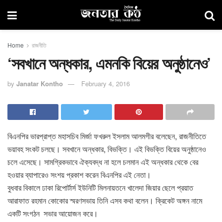
Home
রাজনীতি
‘সবখানে অন্ধকার, এমনকি বিয়ের অনুষ্ঠানেও’
by
Janatar Kontho
February 4, 2016
বিএনপির ভারপ্রাপ্ত মহাসচিব মির্জা ফখরুল ইসলাম আলমগীর বলেছেন, রাজনীতিতে
ভয়াবহ সংকট চলছে। সবখানে অন্ধকার, বিভক্তি। এই বিভক্তি বিয়ের অনুষ্ঠানেও
চলে এসেছে। সামগ্রিকভাবে ঐক্যবদ্ধ না হলে চলমান এই অন্ধকার থেকে বের
হওয়ার ব্যাপারেও সংশয় প্রকাশ করেন বিএনপির এই নেতা।
বুধবার বিকালে ঢাকা রিপোর্টার্স ইউনিটি মিলনায়তনে খালেদা জিয়ার ছেলে প্রয়াত
আরাফাত রহমান কোকোর স্মরণসভায় তিনি এসব কথা বলেন। ক্রিকেট অঙ্গন নামে
একটি সংগঠন সভার আয়োজন করে।