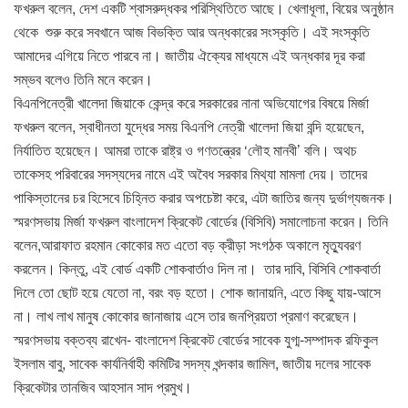
ফখরুল বলেন, দেশ একটি শ্বাসরুদ্ধকর পরিস্থিতিতে আছে। খেলাধূলা, বিয়ের অনুষ্ঠান
থেকে শুরু করে সবখানে আজ বিভক্তি আর অন্ধকারের সংস্কৃতি। এই সংস্কৃতি
আমাদের এগিয়ে নিতে পারবে না। জাতীয় ঐক্যের মাধ্যমে এই অন্ধকার দূর করা
সম্ভব বলেও তিনি মনে করেন।
বিএনপিনেত্রী খালেদা জিয়াকে কেন্দ্র করে সরকারের নানা অভিযোগের বিষয়ে মির্জা
ফখরুল বলেন, স্বাধীনতা যুদ্ধের সময় বিএনপি নেত্রী খালেদা জিয়া বন্দি হয়েছেন,
নির্যাতিত হয়েছেন। আমরা তাকে রাষ্ট্র ও গণতন্ত্রের ‘লৌহ মানবী’ বলি। অথচ
তাকেসহ পরিবারের সদস্যদের নামে এই অবৈধ সরকার মিথ্যা মামলা দেয়। তাদের
পাকিস্তানের চর হিসেবে চিহ্নিত করার অপচেষ্টা করে, এটা জাতির জন্য দুর্ভাগ্যজনক।
স্মরণসভায় মির্জা ফখরুল বাংলাদেশ ক্রিকেট বোর্ডের (বিসিবি) সমালোচনা করেন। তিনি
বলেন,আরাফাত রহমান কোকোর মত এতো বড় ক্রীড়া সংগঠক অকালে মৃত্যুবরণ
করলেন। কিন্তু, এই বোর্ড একটি শোকবার্তাও দিল না। তার দাবি, বিসিবি শোকবার্তা
দিলে তো ছোট হয়ে যেতো না, বরং বড় হতো। শোক জানায়নি, এতে কিছু যায়-আসে
না। লাখ লাখ মানুষ কোকোর জানাজায় এসে তার জনপ্রিয়তা প্রমাণ করেছেন।
স্মরণসভায় বক্তব্য রাখেন- বাংলাদেশ ক্রিকেট বোর্ডের সাবেক যুগ্ম-সম্পাদক রফিকুল
ইসলাম বাবু, সাবেক কার্যনির্বাহী কমিটির সদস্য খন্দকার জামিল, জাতীয় দলের সাবেক
ক্রিকেটার তানজিব আহসান সাদ প্রমুখ।