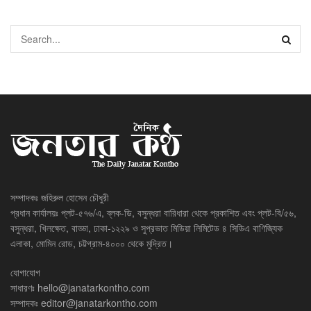
সম্পাদকঃ জহিরুল হোসেন চৌধুরী
প্রধান কার্যালয়ঃ প্লট-৫৭৬/এ, ব্লক-ডি, বসুন্ধরা বারিধারা থেকে প্রকাশিত এবং প্লট-বি/৫৬,
বসুন্ধরা, খিলক্ষেত, বাড্ডা, ঢাকা-১২২৯ ও সুপ্রভাত মিডিয়া লিমিটেড ৪ সিডিএ বাণিজ্যিক
এলাকা, মোমিন রোড, চট্টগ্রাম-৪০০০ থেকে মুদ্রিত।
যোগাযোগ
সাধারণঃ
hello@janatarkontho.com
সম্পাদকঃ
editor@janatarkontho.com