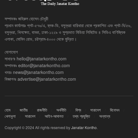
সম্পাদকঃ জহিরুল হোসেন চৌধুরী
প্রধান কার্যালয়ঃ প্লট-৫৭৬/এ, ব্লক-ডি, বসুন্ধরা বারিধারা থেকে প্রকাশিত এবং প্লট-বি/৫৬,
বসুন্ধরা, খিলক্ষেত, বাড্ডা, ঢাকা-১২২৯ ও সুপ্রভাত মিডিয়া লিমিটেড ৪ সিডিএ বাণিজ্যিক
এলাকা, মোমিন রোড, চট্টগ্রাম-৪০০০ থেকে মুদ্রিত।
যোগাযোগ
সাধারণঃ
hello@janatarkontho.com
সম্পাদকঃ
editor@janatarkontho.com
খবরঃ
news@janatarkontho.com
বিজ্ঞাপনঃ
advertise@janatarkontho.com
হোম
জাতীয়
রাজনীতি
অর্থনীতি
বিশ্ব
সারাদেশ
বিনোদন
খেলাধুলা
সারাদেশ
আইন-আদালত
তথ্য প্রযুক্তি
অন্যান্য
Copyright © 2024 All rights reserved by
Janatar Kontho
.