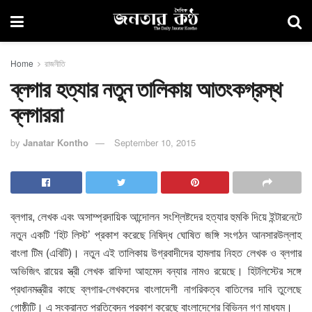
Home
রাজনীতি
ব্লগার হত্যার নতুন তালিকায় আতংকগ্রস্থ
ব্লগাররা
by
Janatar Kontho
September 10, 2015
ব্লগার, লেখক এবং অসাম্প্রদায়িক আন্দোলন সংশ্লিষ্টদের হত্যার হুমকি দিয়ে ইন্টারনেটে
নতুন একটি ‘হিট লিস্ট’ প্রকাশ করেছে নিষিদ্ধ ঘোষিত জঙ্গি সংগঠন আনসারউল্লাহ
বাংলা টিম (এবিটি)। নতুন এই তালিকায় উগ্রবাদীদের হামলায় নিহত লেখক ও ব্লগার
অভিজিৎ রায়ের স্ত্রী লেখক রাফিদা আহমেদ বন্যার নামও রয়েছে। হিটলিস্টের সঙ্গে
প্রধানমন্ত্রীর কাছে ব্লগার-লেখকদের বাংলাদেশী নাগরিকত্ব বাতিলের দাবি তুলেছে
গোষ্ঠীটি। এ সংক্রান্ত প্রতিবেদন প্রকাশ করেছে বাংলাদেশের বিভিন্ন গণ মাধ্যম।