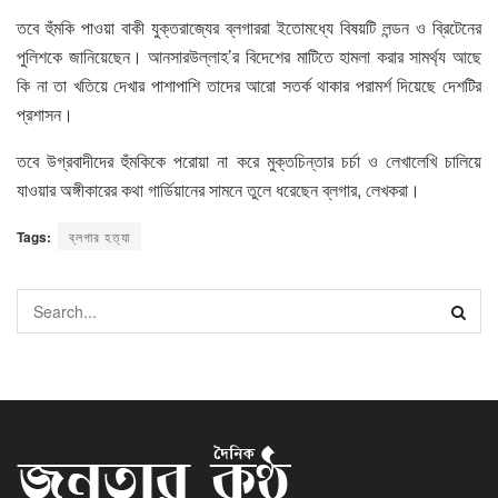
তবে হুঁমকি পাওয়া বাকী যুক্তরাজ্যের ব্লগাররা ইতোমধ্যে বিষয়টি লন্ডন ও ব্রিটেনের
পুলিশকে জানিয়েছেন। আনসারউল্লাহ’র বিদেশের মাটিতে হামলা করার সামর্থ্য আছে
কি না তা খতিয়ে দেখার পাশাপাশি তাদের আরো সতর্ক থাকার পরামর্শ দিয়েছে দেশটির
প্রশাসন।
তবে উগ্রবাদীদের হুঁমকিকে পরোয়া না করে মুক্তচিন্তার চর্চা ও লেখালেখি চালিয়ে
যাওয়ার অঙ্গীকারের কথা গার্ডিয়ানের সামনে তুলে ধরেছেন ব্লগার, লেখকরা।
Tags:
ব্লগার হত্যা