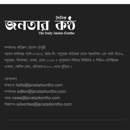
সম্পাদকঃ জহিরুল হোসেন চৌধুরী
প্রধান কার্যালয়ঃ প্লট-৫৭৬/এ, ব্লক-ডি, বসুন্ধরা বারিধারা থেকে প্রকাশিত এবং প্লট-বি/৫৬,
বসুন্ধরা, খিলক্ষেত, বাড্ডা, ঢাকা-১২২৯ ও সুপ্রভাত মিডিয়া লিমিটেড ৪ সিডিএ বাণিজ্যিক
এলাকা, মোমিন রোড, চট্টগ্রাম-৪০০০ থেকে মুদ্রিত।
যোগাযোগ
সাধারণঃ
hello@janatarkontho.com
সম্পাদকঃ
editor@janatarkontho.com
খবরঃ
news@janatarkontho.com
বিজ্ঞাপনঃ
advertise@janatarkontho.com