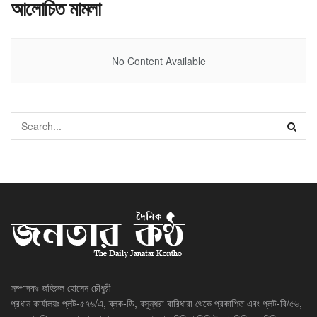
আলোচিত মামলা
No Content Available
সম্পাদকঃ জহিরুল হোসেন চৌধুরী
প্রধান কার্যালয়ঃ প্লট-৫৭৬/এ, ব্লক-ডি, বসুন্ধরা বারিধারা থেকে প্রকাশিত এবং প্লট-বি/৫৬,