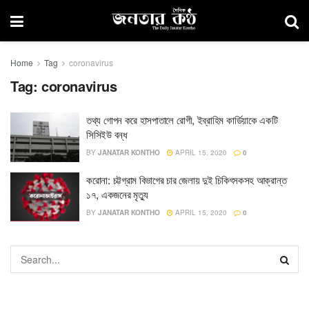
Home
Tag
coronavirus
Tag:
coronavirus
তথ্য গোপন করে হাসপাতালে রোগী, ইব্রাহিম কার্ডিয়াকে একটি
সিসিইউ বন্ধ
BY
JANATAR KONTHO
APRIL 15, 2020
0
করোনা: চট্টগ্রাম বিভাগের চার জেলায় দুই চিকিৎসকসহ আক্রান্ত
১৭, একজনের মৃত্যু
BY
JANATAR KONTHO
APRIL 15, 2020
0