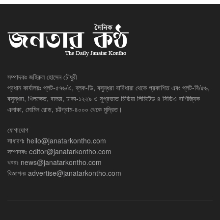
সম্পাদকঃ জহিরুল হোসেন চৌধুরী
প্রধান কার্যালয়ঃ প্লট-৫৭৬/এ, ব্লক-ডি, বসুন্ধরা বারিধারা থেকে প্রকাশিত এবং প্লট-বি/৫৬,
বসুন্ধরা, খিলক্ষেত, বাড্ডা, ঢাকা-১২২৯ ও সুপ্রভাত মিডিয়া লিমিটেড ৪ সিডিএ বাণিজ্যিক
এলাকা, মোমিন রোড, চট্টগ্রাম-৪০০০ থেকে মুদ্রিত।
যোগাযোগ
সাধারণঃ
hello@janatarkontho.com
সম্পাদকঃ
editor@janatarkontho.com
খবরঃ
news@janatarkontho.com
বিজ্ঞাপনঃ
advertise@janatarkontho.com