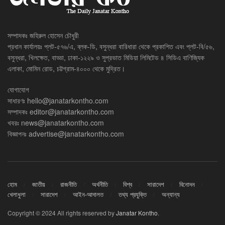
সম্পাদকঃ জহিরুল হোসেন চৌধুরী
প্রধান কার্যালয়ঃ প্লট-৫৭৬/এ, ব্লক-ডি, বসুন্ধরা বারিধারা থেকে প্রকাশিত এবং প্লট-বি/৫৬,
বসুন্ধরা, খিলক্ষেত, বাড্ডা, ঢাকা-১২২৯ ও সুপ্রভাত মিডিয়া লিমিটেড ৪ সিডিএ বাণিজ্যিক
এলাকা, মোমিন রোড, চট্টগ্রাম-৪০০০ থেকে মুদ্রিত।
যোগাযোগ
সাধারণঃ
hello@janatarkontho.com
সম্পাদকঃ
editor@janatarkontho.com
খবরঃ
news@janatarkontho.com
বিজ্ঞাপনঃ
advertise@janatarkontho.com
হোম
জাতীয়
রাজনীতি
অর্থনীতি
বিশ্ব
সারাদেশ
বিনোদন
খেলাধুলা
সারাদেশ
আইন-আদালত
তথ্য প্রযুক্তি
অন্যান্য
Copyright © 2024 All rights reserved by
Janatar Kontho
.