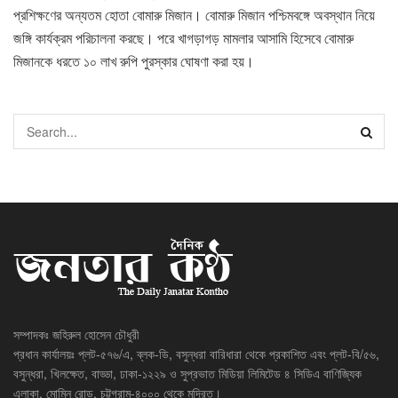
প্রশিক্ষণের অন্যতম হোতা বোমারু মিজান। বোমারু মিজান পশ্চিমবঙ্গে অবস্থান নিয়ে
জঙ্গি কার্যক্রম পরিচালনা করছে। পরে খাগড়াগড় মামলার আসামি হিসেবে বোমারু
মিজানকে ধরতে ১০ লাখ রুপি পুরস্কার ঘোষণা করা হয়।
সম্পাদকঃ জহিরুল হোসেন চৌধুরী
প্রধান কার্যালয়ঃ প্লট-৫৭৬/এ, ব্লক-ডি, বসুন্ধরা বারিধারা থেকে প্রকাশিত এবং প্লট-বি/৫৬,
বসুন্ধরা, খিলক্ষেত, বাড্ডা, ঢাকা-১২২৯ ও সুপ্রভাত মিডিয়া লিমিটেড ৪ সিডিএ বাণিজ্যিক
এলাকা, মোমিন রোড, চট্টগ্রাম-৪০০০ থেকে মুদ্রিত।