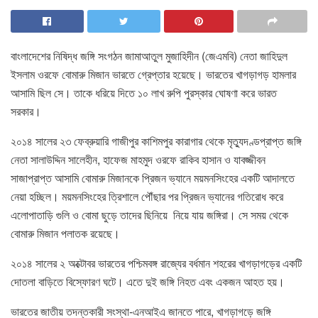
বাংলাদেশের নিষিদ্ধ জঙ্গি সংগঠন জামাআতুল মুজাহিদীন (জেএমবি) নেতা জাহিদুল
ইসলাম ওরফে বোমারু মিজান ভারতে গ্রেপ্তার হয়েছে। ভারতের খাগড়াগড় হামলার
আসামি ছিল সে। তাকে ধরিয়ে দিতে ১০ লাখ রুপি পুরস্কার ঘোষণা করে ভারত
সরকার।
২০১৪ সালের ২৩ ফেব্রুয়ারি গাজীপুর কাশিমপুর কারাগার থেকে মৃত্যুদণ্ডপ্রাপ্ত জঙ্গি
নেতা সালাউদ্দিন সালেহীন, হাফেজ মাহমুদ ওরফে রাকিব হাসান ও যাবজ্জীবন
সাজাপ্রাপ্ত আসামি বোমারু মিজানকে প্রিজন ভ্যানে ময়মনসিংহের একটি আদালতে
নেয়া হচ্ছিল। ময়মনসিংহের ত্রিশালে পৌঁছার পর প্রিজন ভ্যানের গতিরোধ করে
এলোপাতাড়ি গুলি ও বোমা ছুড়ে তাদের ছিনিয়ে নিয়ে যায় জঙ্গিরা। সে সময় থেকে
বোমারু মিজান পলাতক রয়েছে।
২০১৪ সালের ২ অক্টোবর ভারতের পশ্চিমবঙ্গ রাজ্যের বর্ধমান শহরের খাগড়াগড়ের একটি
দোতলা বাড়িতে বিস্ফোরণ ঘটে। এতে দুই জঙ্গি নিহত এবং একজন আহত হয়।
ভারতের জাতীয় তদন্তকারী সংস্থা-এনআইএ জানতে পারে, খাগড়াগড়ে জঙ্গি