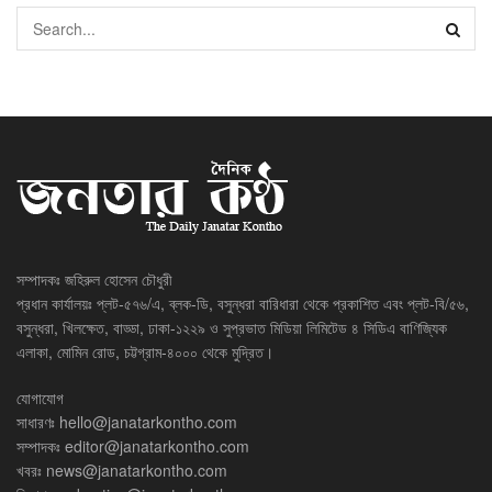
সম্পাদকঃ জহিরুল হোসেন চৌধুরী
প্রধান কার্যালয়ঃ প্লট-৫৭৬/এ, ব্লক-ডি, বসুন্ধরা বারিধারা থেকে প্রকাশিত এবং প্লট-বি/৫৬,
বসুন্ধরা, খিলক্ষেত, বাড্ডা, ঢাকা-১২২৯ ও সুপ্রভাত মিডিয়া লিমিটেড ৪ সিডিএ বাণিজ্যিক
এলাকা, মোমিন রোড, চট্টগ্রাম-৪০০০ থেকে মুদ্রিত।
যোগাযোগ
সাধারণঃ
hello@janatarkontho.com
সম্পাদকঃ
editor@janatarkontho.com
খবরঃ
news@janatarkontho.com