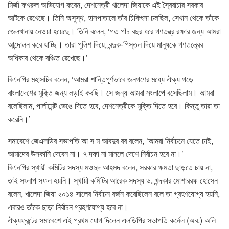
মির্জা ফখরুল অভিযোগ করেন, দেশনেত্রী খালেদা জিয়াকে এই স্বৈরাচার সরকার
আটকে রেখেছে। তিনি অসুস্থ, হাসপাতালে তাঁর চিকিৎসা চলছিল, সেখান থেকে তাঁকে
জেলখানায় নেওয়া হয়েছে। তিনি বলেন, ‘গত পাঁচ বছর ধরে গণতন্ত্র রক্ষার জন্য আমরা
আন্দোলন করে যাচ্ছি। তারা পুলিশ দিয়ে, বন্দুক-পিস্তল দিয়ে মানুষকে গণতন্ত্রের
অধিকার থেকে বঞ্চিত রেখেছে।’
বিএনপির মহাসচিব বলেন, ‘আমরা শান্তিপূর্ণভাবে জনগণের মধ্যে ঐক্য গড়ে
বাংলাদেশের মুক্তি জন্য লড়াই করছি। সে জন্য আমরা সংলাপে বসেছিলাম। আমরা
বলেছিলাম, পার্লামেন্ট ভেঙে দিতে হবে, দেশনেত্রীকে মুক্তি দিতে হবে। কিন্তু তারা তা
করেনি।’
সমাবেশে জেএসডির সভাপতি আ স ম আবদুর রব বলেন, ‘আমরা নির্বাচনে যেতে চাই,
আমাদের উসকানি দেবেন না। ৭ দফা না মানলে দেশে নির্বাচন হবে না।’
বিএনপির স্থায়ী কমিটির সদস্য মওদুদ আহমদ বলেন, সরকার ক্ষমতা ছাড়তে চায় না,
তাই সংলাপ সফল হয়নি। স্থায়ী কমিটির আরেক সদস্য ড. খন্দকার মোশাররফ হোসেন
বলেন, খালেদা জিয়া ২০১৪ সালের নির্বাচন বর্জন করেছিলেন বলে তা গ্রহণযোগ্য হয়নি,
এবারও তাঁকে ছাড়া নির্বাচন গ্রহণযোগ্য হবে না।
ঐক্যফ্রন্টের সমাবেশে এই প্রথম যোগ দিলেন এলডিপির সভাপতি কর্নেল (অব.) অলি