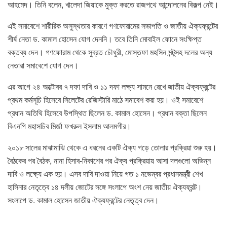
আহমেদ। তিনি বলেন, খালেদা জিয়াকে মুক্ত করতে রাজপথে আন্দোলনের বিকল্প নেই।
এই সমাবেশে শারীরিক অসুস্থতার কারণে গণফোরামের সভাপতি ও জাতীয় ঐক্যফ্রন্টের
শীর্ষ নেতা ড. কামাল হোসেন যোগ দেননি। তবে তিনি মোবাইল ফোনে সংক্ষিপ্ত
বক্তব্য দেন। গণফোরাম থেকে সুব্রত চৌধুরী, মোস্তফা মহসিন মন্টুসহ দলের অন্য
নেতারা সমাবেশে যোগ দেন।
এর আগে ২৪ অক্টোবর ৭ দফা দাবি ও ১১ দফা লক্ষ্য সামনে রেখে জাতীয় ঐক্যফ্রন্টের
প্রথম কর্মসূচি হিসেবে সিলেটের রেজিস্টারি মাঠে সমাবেশ করা হয়। ওই সমাবেশে
প্রধান অতিথি হিসেবে উপস্থিত ছিলেন ড. কামাল হোসেন। প্রধান বক্তা ছিলেন
বিএনপি মহাসচিব মির্জা ফখরুল ইসলাম আলমগীর।
২০১৮ সালের মাঝামাঝি থেকে এ ধরনের একটি ঐক্য গড়ে তোলার প্রক্রিয়া শুরু হয়।
বৈঠকের পর বৈঠক, নানা হিসাব-নিকাশের পর ঐক্য প্রক্রিয়ায় আসা দলগুলো অভিন্ন
দাবি ও লক্ষ্যে এক হয়। এসব দাবি দাওয়া নিয়ে গত ১ নভেম্বর প্রধানমন্ত্রী শেখ
হাসিনার নেতৃত্বে ১৪ দলীয় জোটের সঙ্গে সংলাপে অংশ নেয় জাতীয় ঐক্যফ্রন্ট।
সংলাপে ড. কামাল হোসেন জাতীয় ঐক্যফ্রন্টের নেতৃত্ব দেন।