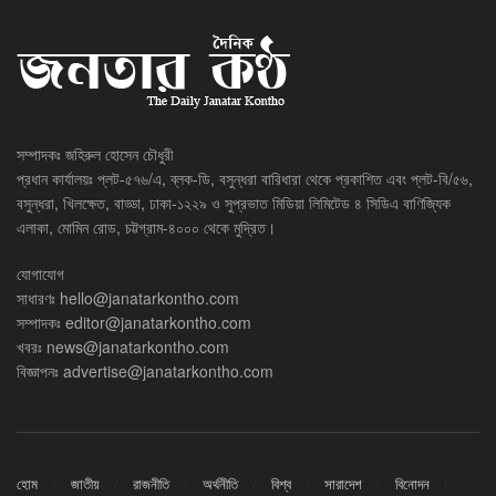
সম্পাদকঃ জহিরুল হোসেন চৌধুরী
প্রধান কার্যালয়ঃ প্লট-৫৭৬/এ, ব্লক-ডি, বসুন্ধরা বারিধারা থেকে প্রকাশিত এবং প্লট-বি/৫৬,
বসুন্ধরা, খিলক্ষেত, বাড্ডা, ঢাকা-১২২৯ ও সুপ্রভাত মিডিয়া লিমিটেড ৪ সিডিএ বাণিজ্যিক
এলাকা, মোমিন রোড, চট্টগ্রাম-৪০০০ থেকে মুদ্রিত।
যোগাযোগ
সাধারণঃ
hello@janatarkontho.com
সম্পাদকঃ
editor@janatarkontho.com
খবরঃ
news@janatarkontho.com
বিজ্ঞাপনঃ
advertise@janatarkontho.com
হোম
জাতীয়
রাজনীতি
অর্থনীতি
বিশ্ব
সারাদেশ
বিনোদন