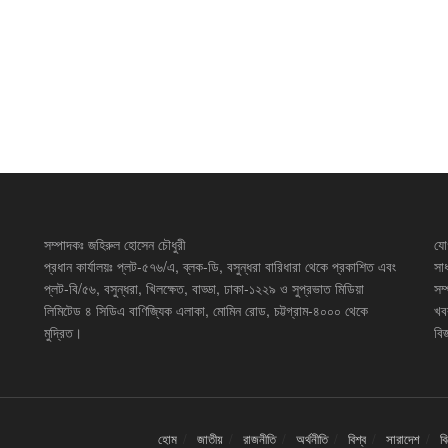
সম্পাদকঃ জহিরুল হোসেন চৌধুরী
যো
প্রধান কার্যালয়ঃ প্লট-৫৭৬/এ, ব্লক-ডি, বসুন্ধরা বারিধারা থেকে প্রকাশিত এবং
সা
প্লট-বি/৫৬, বসুন্ধরা, খিলক্ষেত, বাড্ডা, ঢাকা-১২২৯ ও সুপ্রভাত মিডিয়া
সম
লিমিটেড ৪ সিডিএ বাণিজ্যিক এলাকা, মোমিন রোড, চট্টগ্রাম-৪০০০ থেকে
খব
মুদ্রিত।
বিজ
হোম
জাতীয়
রাজনীতি
অর্থনীতি
বিশ্ব
সারাদেশ
ব