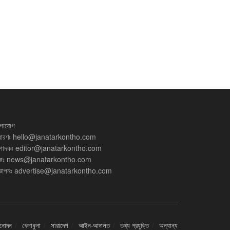
গাযোগ
ধারণঃ
hello@janatarkontho.com
্পাদকঃ
editor@janatarkontho.com
রঃ
news@janatarkontho.com
্ঞাপনঃ
advertise@janatarkontho.com
িনোদন
খেলাধুলা
সারাদেশ
আইন-আদালত
তথ্য প্রযুক্তি
অন্যান্য