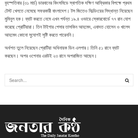
বৃহস্পতিবার (৩১ মার্চ) ডারবানের কিংসমিডে স্বাগতিক দক্ষিণ আফ্রিকার বিপক্ষে প্রথম
টেস্ট খেলতে নেমেছে সফরকারী বাংলাদেশ। টস জিতেও ফিল্ডিংয়ের সিদ্ধান্ত নিয়েছেন
মুমিনুল হক। ব্যাট করতে নেমে এখন পর্যন্ত ১৯.৪ ওভারে স্কোরবোর্ডে ৭৭ রান যোগ
করেছে প্রোটিয়ারা। তিন টাইগার পেসার তাসকিন আহমেদ, এবাদত হোসেন ও খালেদ
আহমেদ কোনো সুযোগই সৃষ্টি করতে পারেননি।
অর্ধশত তুলে নিয়েছেন প্রোটিয়া অধিনায়ক ডিন এলগার। তিনি ৫১ রানে ব্যাট
করছেন। অপর ওপেনার এরউই ২৩ রানে অপরাজিত আছেন।