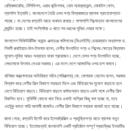
রেফ্রিজারেটর, টেলিভিশন, এয়ার কন্ডিশনার, হোম অ্যাপ্ল্যায়েন্স, মোবাইল ফোন,
ল্যাপটপ ইত্যাদি। বাংলাদেশে তৈরি এসব পণ্য বিশ্ববাজারে ব্যাপক গ্রহণযোগ্যতা
পাচ্ছে। যা দেশের রপ্তানি আয়ে অবদান রাখছে। পাশাপাশি শিল্পোন্নত বাংলাদেশের
ব্র্যান্ডিং হচ্ছে। তাই সংশ্লিষ্টরা এ খাতে সব ধরনের সুবিধা দেয়ার পক্ষে।
বাংলাদেশ সিকিউরিটিজ অ্যান্ড এক্সচেঞ্জ কমিশনের (বিএসইসি) চেয়ারম্যান অধ্যাপক ড.
শিবলী রুবাইয়াত-উল-ইসলাম বলেন, দেশীয় উৎপাদিত পণ্য ও শিল্পের ক্ষেত্রে বিদ্যমান
সুযোগ-সুবিধা আরও অব্যাহত থাকা প্রয়োজন। দেশে যেসব পণ্য উৎপাদিত হচ্ছে,
সেগুলোকে উৎসাহ দেওয়া দরকার। এর ফলে দেশে আমদানির ওপর চাপ কমবে।
বাণিজ্য মন্ত্রণালয়ের অতিরিক্ত সচিব (পরিকল্পনা) মো. মোশারফ হোসেন বলেন, সরকার
বিশ্বাস করে দেশীয় শিল্প বিকাশে সহায়তা দিলে এবং বিনিয়োগের সুযোগ বাড়ানো হলে
দেশে বিনিয়োগ বাড়বে। বিনিয়োগ বাড়লে কর্মসংস্থান বাড়বে একই সঙ্গে দেশীয় শিল্প
বিকশিত হবে। সুনির্দিষ্ট কোনো খাত নিয়ে এখনই অগ্রিম কিছু বলা হচ্ছে না, তবে
এতটুকু বলতে পারি আগামী বাজেটও দেশীয় শিল্প বিকাশে সহায়ক বাজেট হতে যাচ্ছে।
জানা গেছে, রপ্তানি টার্গেট করে ইলেকট্রনিক্স ও প্রযুক্তিপণ্য খাতে ব্যাপক নতুন
বিনিয়োগ হচ্ছে। ইতোমধ্যেই বাংলাদেশি একটি প্রতিষ্ঠান সম্পূর্ণ স্বয়ংক্রিয় ইনভার্টার