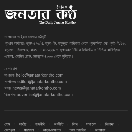
সম্পাদকঃ জহিরুল হোসেন চৌধুরী
প্রধান কার্যালয়ঃ প্লট-৫৭৬/এ, ব্লক-ডি, বসুন্ধরা বারিধারা থেকে প্রকাশিত এবং প্লট-বি/৫৬,
বসুন্ধরা, খিলক্ষেত, বাড্ডা, ঢাকা-১২২৯ ও সুপ্রভাত মিডিয়া লিমিটেড ৪ সিডিএ বাণিজ্যিক
এলাকা, মোমিন রোড, চট্টগ্রাম-৪০০০ থেকে মুদ্রিত।
যোগাযোগ
সাধারণঃ
hello@janatarkontho.com
সম্পাদকঃ
editor@janatarkontho.com
খবরঃ
news@janatarkontho.com
বিজ্ঞাপনঃ
advertise@janatarkontho.com
হোম
জাতীয়
রাজনীতি
অর্থনীতি
বিশ্ব
সারাদেশ
বিনোদন
খেলাধুলা
সারাদেশ
আইন-আদালত
তথ্য প্রযুক্তি
অন্যান্য