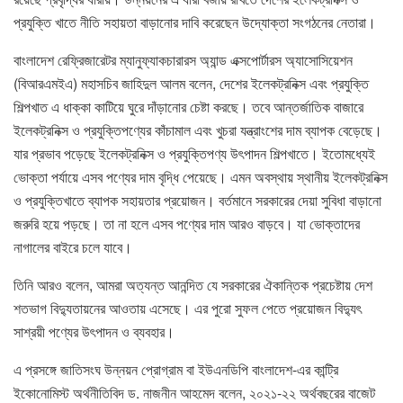
প্রযুক্তি খাতে নীতি সহায়তা বাড়ানোর দাবি করেছেন উদ্যোক্তা সংগঠনের নেতারা।
বাংলাদেশ রেফ্রিজারেটর ম্যানুফ্যাকচারারস অ্যান্ড এক্সপোর্টারস অ্যাসোসিয়েশন
(বিআরএমইএ) মহাসচিব জাহিদুল আলম বলেন, দেশের ইলেকট্রনিক্স এবং প্রযুক্তি
শিল্পখাত এ ধাক্কা কাটিয়ে ঘুরে দাঁড়ানোর চেষ্টা করছে। তবে আন্তর্জাতিক বাজারে
ইলেকট্রনিক্স ও প্রযুক্তিপণ্যের কাঁচামাল এবং খুচরা যন্ত্রাংশের দাম ব্যাপক বেড়েছে।
যার প্রভাব পড়েছে ইলেকট্রনিক্স ও প্রযুক্তিপণ্য উৎপাদন শিল্পখাতে। ইতোমধ্যেই
ভোক্তা পর্যায়ে এসব পণ্যের দাম বৃদ্ধি পেয়েছে। এমন অবস্থায় স্থানীয় ইলেকট্রনিক্স
ও প্রযুক্তিখাতে ব্যাপক সহায়তার প্রয়োজন। বর্তমানে সরকারের দেয়া সুবিধা বাড়ানো
জরুরি হয়ে পড়ছে। তা না হলে এসব পণ্যের দাম আরও বাড়বে। যা ভোক্তাদের
নাগালের বাইরে চলে যাবে।
তিনি আরও বলেন, আমরা অত্যন্ত আনন্দিত যে সরকারের ঐকান্তিক প্রচেষ্টায় দেশ
শতভাগ বিদ্যুতায়নের আওতায় এসেছে। এর পুরো সুফল পেতে প্রয়োজন বিদ্যুৎ
সাশ্রয়ী পণ্যের উৎপাদন ও ব্যবহার।
এ প্রসঙ্গে জাতিসংঘ উন্নয়ন প্রোগ্রাম বা ইউএনডিপি বাংলাদেশ-এর কান্ট্রি
ইকোনোমিস্ট অর্থনীতিবিদ ড. নাজনীন আহমেদ বলেন, ২০২১-২২ অর্থবছরের বাজেট