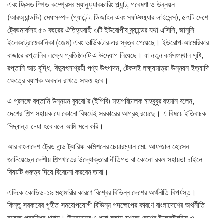
এবং ফিক্সড স্পিড কম্প্রেসর ম্যানুফ্যাকচারিং প্ল্যান্ট, গবেষণা ও উন্নয়ন
(আরঅ্যান্ডডি) মেধাসম্পদ (প্যাটেন্ট, ডিজাইন এবং সফটওয়্যার লাইসেন্স), ৫৭টি দেশে
ট্রেডমার্কসহ ৫০ বছরের ঐতিহ্যবাহী ৩টি ইউরোপীয় ব্র্যান্ডের যথা এসিসি, জানুসি
ইলেকট্রোমেকানিকা (জেম) এবং ভার্ডিকটার-এর স্বত্ব পেয়েছে। ইউরোপ-আমেরিকার
বাজারে রপ্তানির লক্ষ্যে প্রতিষ্ঠানটি এ উদ্যোগ নিয়েছে। যা নতুন কর্মসংস্থান সৃষ্টি,
রপ্তানি আয় বৃদ্ধি, বিদ্যুৎসাশ্রয়ী পণ্য উৎপাদন, টেকসই লক্ষ্যমাত্রা উন্নয়ন ইত্যাদি
ক্ষেত্রে ব্যাপক অবদান রাখতে সক্ষম হবে।
এ প্রসঙ্গে রপ্তানি উন্নয়ন ব্যুরো’র (ইপিবি) মহাপরিচালক মাহবুবুর রহমান বলেন,
দেশের শিল্প সহায়ক যে কোনো বিষয়েই সরকারের আগ্রহ রয়েছে। এ বিষয়ে ইতিবাচক
সিদ্ধান্ত নেয়া হবে বলে আমি মনে করি।
আর বাংলাদেশ ট্রেড এন্ড ট্যারিফ কমিশনের চেয়ারম্যান মো. আফজাল হোসেন
জানিয়েছেন দেশীয় শিল্পখাতের উদ্যোক্তারা নীতিগত বা কোনো রকম সহায়তা চাইলে
বিষয়টি গুরুত্ব দিয়ে বিবেচনা করবেন তারা।
এদিকে কোভিড-১৯ মহামারীর কারণে বিশ্বের বিভিন্ন দেশের অর্থনীতি বিপর্যস্ত।
কিন্তু সরকারের গৃহীত সময়োপযোগী বিভিন্ন পদক্ষেপের কারণে বাংলাদেশের অর্থনীতি
রয়েছে প্রবৃদ্ধির ধারায়। উন্নয়নের এ ধারা বজায় রাখতে দেশের ইলেকট্রনিক্স ও