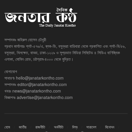
সম্পাদকঃ জহিরুল হোসেন চৌধুরী
প্রধান কার্যালয়ঃ প্লট-৫৭৬/এ, ব্লক-ডি, বসুন্ধরা বারিধারা থেকে প্রকাশিত এবং প্লট-বি/৫৬,
বসুন্ধরা, খিলক্ষেত, বাড্ডা, ঢাকা-১২২৯ ও সুপ্রভাত মিডিয়া লিমিটেড ৪ সিডিএ বাণিজ্যিক
এলাকা, মোমিন রোড, চট্টগ্রাম-৪০০০ থেকে মুদ্রিত।
যোগাযোগ
সাধারণঃ
hello@janatarkontho.com
সম্পাদকঃ
editor@janatarkontho.com
খবরঃ
news@janatarkontho.com
বিজ্ঞাপনঃ
advertise@janatarkontho.com
হোম
জাতীয়
রাজনীতি
অর্থনীতি
বিশ্ব
সারাদেশ
বিনোদন