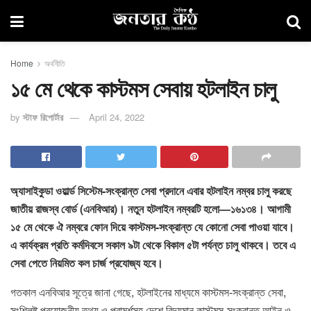
Home
অর্থনীতি
১৫ মে থেকে কাস্টমস সেবায় হটলাইন চালু
by
স্টাফ রিপোর্টার
April 24, 2022
অ্যাসাইকুডা ওয়ার্ল্ড সিস্টেম-সংক্রান্ত সেবা প্রদানে এবার হটলাইন নম্বর চালু করছে
জাতীয় রাজস্ব বোর্ড (এনবিআর)। নতুন হটলাইন নম্বরটি হলো—১৬১৩৪। আগামী
১৫ মে থেকে ঐ নম্বরে ফোন দিয়ে কাস্টমস-সংক্রান্ত যে কোনো সেবা পাওয়া যাবে।
এ কার্যক্রম প্রতি কর্মদিবসে সকাল ৯টা থেকে বিকাল ৫টা পর্যন্ত চালু থাকবে। তবে এ
সেবা পেতে নিয়মিত কল চার্জ প্রযোজ্য হবে।
গতকাল এনবিআর সূত্রে জানা গেছে, হটলাইনের মাধ্যমে কাস্টমস-সংক্রান্ত সেবা,
সংশ্লিষ্ট প্রয়োজনীয় তথ্য ও পরামর্শসহ দেশে বিদ্যমান কাস্টমস-সংক্রান্ত আইন ও