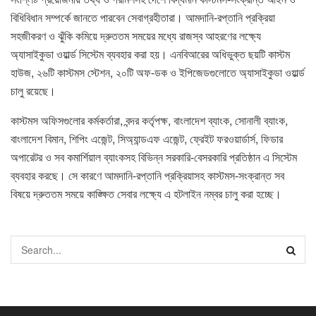
বিধিবিধান সম্পর্কে জানতে পারবেন সেবাগ্রহীতারা। আমদানি-রপ্তানি প্রক্রিয়া
সহজীকরণ ও ঝুঁকি কমিয়ে দ্রুততম সময়ের মধ্যে রাজস্ব আহরণের লক্ষ্যে
অ্যাসাইকুডা ওয়ার্ল্ড সিস্টেম ব্যবহার করা হয়। এনবিআরের অধিভুক্ত ছয়টি কাস্টম
হাউজ, ২৬টি কাস্টমস স্টেশন, ২০টি অফ-ডক ও ইপিজেডগুলোতে অ্যাসাইকুডা ওয়ার্ল্ড
চালু রয়েছে।
কাস্টমস অফিসগুলোর কর্মকর্তারা, বন্দর কর্তৃপক্ষ, বাংলাদেশ ব্যাংক, সোনালী ব্যাংক,
বাংলাদেশ বিমান, শিপিং এজেন্ট, সিঅ্যান্ডএফ এজেন্ট, ফ্রেইট ফরওয়ার্ডার্স, ফিডার
অপারেটর ও সব কমার্শিয়াল ব্যাংকসহ বিভিন্ন সরকারি-বেসরকারি প্রতিষ্ঠান এ সিস্টেম
ব্যবহার করছে। সে কারণে আমদানি-রপ্তানি প্রক্রিয়াসহ কাস্টমস-সংক্রান্ত সব
বিষয়ে দ্রুততম সময়ে কাঙ্ক্ষিত সেবার লক্ষ্যে এ হটলাইন নম্বর চালু করা হচ্ছে।