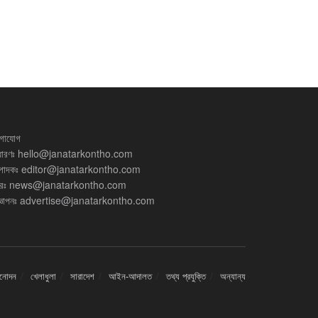
গাযোগ
ধারণঃ
hello@janatarkontho.com
্পাদকঃ
editor@janatarkontho.com
রঃ
news@janatarkontho.com
্ঞাপনঃ
advertise@janatarkontho.com
িনোদন
খেলাধুলা
সারাদেশ
আইন-আদালত
তথ্য প্রযুক্তি
অন্যান্য