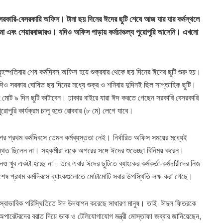
ে সরকারি-বেসরকারি অফিস। টানা ছয় দিনের ঈদের ছুটি শেষে আজ যার যার কর্মস্থলে
-বীমা এবং শেয়ারবাজারও। যদিও অফিস পাড়ায় কর্মচাঞ্চল্য পুরোপুরি আসেনি। এখনো
হস্পতিবার শেষ কর্মদিবস অফিস হয়ে শুক্রবার থেকে ছয় দিনের ঈদের ছুটি শুরু হয়।
িও সরকার ঘোষিত ছয় দিনের মধ্যে শুক্র ও শনিবার দুদিনই ছিল সাপ্তাহিক ছুটি।
হ মোট ৯ দিন ছুটি কাটাবেন। ঢাকার বাইরে যারা ঈদ করতে গেছেন সরকারি বেসরকারি
োপুরি কার্যক্রম চালু হতে রোববার (৮ মে) লেগে যাবে।
র প্রথম কর্মদিবসে তেমন কর্মব্যস্ততা নেই। নির্ধারিত অফিস সময়ের মধ্যেই
ত ছিলেন না। সহকর্মীরা একে অপরের সঙ্গে ঈদের শুভেচ্ছা বিনিময় করেন।
ুব একটা হচ্ছে না। তবে এবার ঈদের ছুটিতে ব্যাংকের কর্মকর্তা-কর্মচারীদের নিজ
 শেষ প্রথম কর্মদিবসে ব্যাংকগুলোতে মোটামোটি সবার উপস্থিতি লক্ষ করা গেছে।
ই স্বাভাবিক পরিস্থিতিতে ঈদ উদযাপন করেছে সাধারণ মানুষ। তাই ঈদুল ফিতরকে
 অপারেটরদের বরাত দিয়ে ডাক ও টেলিযোগাযোগ মন্ত্রী মোস্তাফা জব্বার জানিয়েছেন,