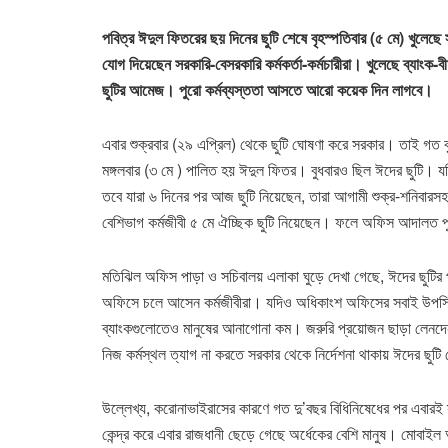
পবিত্র ঈদুল ফিতরের ছয় দিনের ছুটি শেষে বৃহস্পতিবার (৫ মে) খুলেছ
যোগ দিয়েছেন সরকারি-বেসরকারি কর্মকর্তা-কর্মচারীরা। খুলেছে ব্যাংক
ছুটির আমেজ। পুরো কর্মব্যস্ততা আসতে আরো কয়েক দিন লাগবে।
এবার শুক্রবার (২৯ এপ্রিল) থেকে ছুটি ঘোষণা করে সরকার। তাই গত বৃ
মঙ্গলবার (৩ মে ) পালিত হয় ঈদুল ফিতর। বুধবারও ছিল ঈদের ছুটি। যদ
তবে যারা ৬ দিনের পর আজ ছুটি নিয়েছেন, তারা আগামী শুক্র-শনিবারস
বেশিভাগ কর্মজীবী ৫ মে ঐচ্ছিক ছুটি নিয়েছেন। ফলে অফিস আদালত পুর
মতিঝিল অফিস পাড়া ও সচিবালয় এলাকা ঘুড়ে দেখা গেছে, ঈদের ছুটির প
অফিসে চলে আসেন কর্মজীবীরা। যদিও অধিকাংশ অফিসের সবাই উপস্থি
ব্যাংকগুলোতেও মানুষের আনাগোনা কম। জরুরি প্রয়োজন ছাড়া লেনদেনও খ
নিজ কর্মস্থল ত্যাগ না করতে সরকার থেকে নির্দেশনা থাকায় ঈদের ছুটি
উল্লেখ্য, করোনাভাইরাসের কারণে গত দু’বছর বিধিনিষেধের পর এবার
কেন্দ্র করে এবার রাজধানী ছেড়ে গেছে অর্ধেকের বেশি মানুষ। মোবাইল