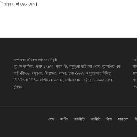
টি মানুষ ঢাকা ছেড়েছেন।
সম্পাদকঃ জহিরুল হোসেন চৌধুরী
যো
প্রধান কার্যালয়ঃ প্লট-৫৭৬/এ, ব্লক-ডি, বসুন্ধরা বারিধারা থেকে প্রকাশিত এবং
সা
প্লট-বি/৫৬, বসুন্ধরা, খিলক্ষেত, বাড্ডা, ঢাকা-১২২৯ ও সুপ্রভাত মিডিয়া
সম
লিমিটেড ৪ সিডিএ বাণিজ্যিক এলাকা, মোমিন রোড, চট্টগ্রাম-৪০০০ থেকে
খব
মুদ্রিত।
বিজ
হোম
জাতীয়
রাজনীতি
অর্থনীতি
বিশ্ব
সারাদেশ
ব