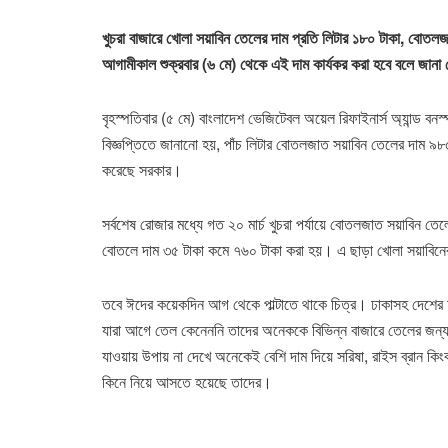
খুচরা বাজারে খোলা সয়াবিন তেলের দাম প্রতি লিটার ১৮০ টাকা, বোতল
আগামীকাল শুক্রবার (৬ মে) থেকে এই দাম কার্যকর করা হবে বলে জানা
বৃহস্পতিবার (৫ মে) বাংলাদেশ ভেজিটেবল অয়েল রিফাইনার্স অ্যান্ড বনস
বিজ্ঞপ্তিতে জানানো হয়, পাঁচ লিটার বোতলজাত সয়াবিন তেলের দাম ৯৮৫ 
করেছে সরকার।
সর্বশেষ রোজার মধ্যে গত ২০ মার্চ খুচরা পর্যায়ে বোতলজাত সয়াবিন তেল
বোতলে দাম ৩৫ টাকা কমে ৭৬০ টাকা করা হয়। এ ছাড়া খোলা সয়াবিনের
তবে ঈদের কয়েকদিন আগ থেকে পাল্টাতে থাকে চিত্র। ঢাকাসহ দেশের অ
যারা আগে তেল কেনেননি তাদের অনেককে বিভিন্ন বাজারে তেলের জন
যাওয়ায় উপায় না দেখে অনেকেই বেশি দাম দিয়ে সরিষা, রাইস ব্রান কিংব
কিনে নিয়ে আসতে হয়েছে তাদের।