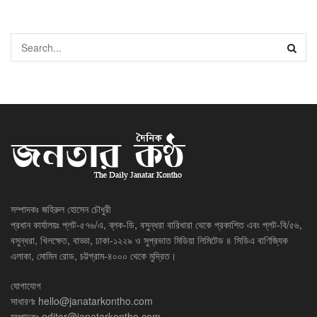
সম্পাদকঃ জহিরুল হোসেন চৌধুরী
প্রধান কার্যালয়ঃ প্লট-৫৭৬/এ, ব্লক-ডি, বসুন্ধরা বারিধারা থেকে প্রকাশিত এবং প্লট-বি/৫৬,
বসুন্ধরা, খিলক্ষেত, বাড্ডা, ঢাকা-১২২৯ ও সুপ্রভাত মিডিয়া লিমিটেড ৪ সিডিএ বাণিজ্যিক
এলাকা, মোমিন রোড, চট্টগ্রাম-৪০০০ থেকে মুদ্রিত।
যোগাযোগ
সাধারণঃ
hello@janatarkontho.com
সম্পাদকঃ
editor@janatarkontho.com