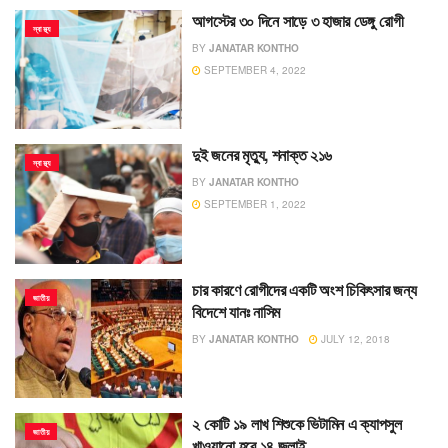
আগস্টের ৩০ দিনে সাড়ে ৩ হাজার ডেঙ্গু রোগী
স্বাস্থ্য
BY
JANATAR KONTHO
SEPTEMBER 4, 2022
দুই জনের মৃত্যু, শনাক্ত ২১৬
স্বাস্থ্য
BY
JANATAR KONTHO
SEPTEMBER 1, 2022
চার কারণে রোগীদের একটি অংশ চিকিৎসার জন্য
জাতীয়
বিদেশে যানঃ নাসিম
BY
JANATAR KONTHO
JULY 12, 2018
২ কোটি ১৯ লাখ শিশুকে ভিটামিন এ ক্যাপসুল
জাতীয়
খাওয়ানো হবে ১৪ জুলাই