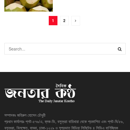
1
2
সম্পাদকঃ জহিরুল হোসেন চৌধুরী
প্রধান কার্যালয়ঃ প্লট-৫৭৬/এ, ব্লক-ডি, বসুন্ধরা বারিধারা থেকে প্রকাশিত এবং প্লট-বি/৫৬,
বসুন্ধরা, খিলক্ষেত, বাড্ডা, ঢাকা-১২২৯ ও সুপ্রভাত মিডিয়া লিমিটেড ৪ সিডিএ বাণিজ্যিক