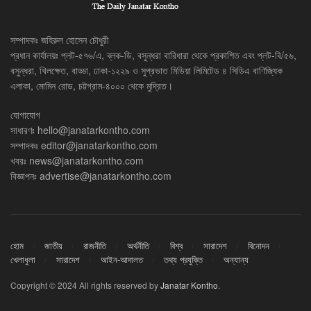
সম্পাদকঃ জহিরুল হোসেন চৌধুরী
প্রধান কার্যালয়ঃ প্লট-৫৭৬/এ, ব্লক-ডি, বসুন্ধরা বারিধারা থেকে প্রকাশিত এবং প্লট-বি/৫৬,
বসুন্ধরা, খিলক্ষেত, বাড্ডা, ঢাকা-১২২৯ ও সুপ্রভাত মিডিয়া লিমিটেড ৪ সিডিএ বাণিজ্যিক
এলাকা, মোমিন রোড, চট্টগ্রাম-৪০০০ থেকে মুদ্রিত।
যোগাযোগ
সাধারণঃ
hello@janatarkontho.com
সম্পাদকঃ
editor@janatarkontho.com
খবরঃ
news@janatarkontho.com
বিজ্ঞাপনঃ
advertise@janatarkontho.com
হোম
জাতীয়
রাজনীতি
অর্থনীতি
বিশ্ব
সারাদেশ
বিনোদন
খেলাধুলা
সারাদেশ
আইন-আদালত
তথ্য প্রযুক্তি
অন্যান্য
Copyright © 2024 All rights reserved by
Janatar Kontho
.