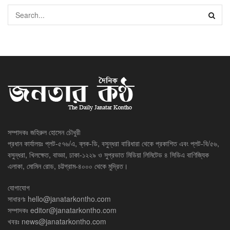
সম্পাদকঃ জহিরুল হোসেন চৌধুরী
প্রধান কার্যালয়ঃ প্লট-৫৭৬/এ, ব্লক-ডি, বসুন্ধরা বারিধারা থেকে প্রকাশিত এবং প্লট-বি/৫৬,
বসুন্ধরা, খিলক্ষেত, বাড্ডা, ঢাকা-১২২৯ ও সুপ্রভাত মিডিয়া লিমিটেড ৪ সিডিএ বাণিজ্যিক
এলাকা, মোমিন রোড, চট্টগ্রাম-৪০০০ থেকে মুদ্রিত।
যোগাযোগ
সাধারণঃ
hello@janatarkontho.com
সম্পাদকঃ
editor@janatarkontho.com
খবরঃ
news@janatarkontho.com